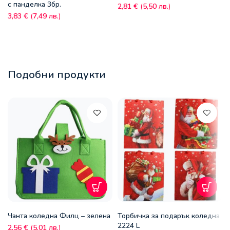
с панделка 3бр.
2,81
€
(
5,50
лв.
)
3,83
€
(
7,49
лв.
)
Подобни продукти
Чанта коледна Филц – зелена
Торбичка за подарък коледна
2224 L
2,56
€
(
5,01
лв.
)