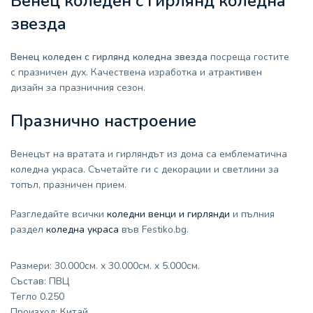
Венец коледен с гирлянд коледна
звезда
Венец коледен с гирлянд коледна звезда
посреща гостите
с празничен дух. Качествена изработка и атрактивен
дизайн за празничния сезон.
Празнично настроение
Венецът на вратата и гирляндът из дома са емблематична
коледна украса. Съчетайте ги с декорации и светлини за
топъл, празничен прием.
Разгледайте всички
коледни венци и гирлянди
и пълния
раздел
коледна украса
във Festiko.bg.
Размери: 30.000см. x 30.000см. x 5.000см.
Състав: ПВЦ
Тегло 0.250
Произход: Китай