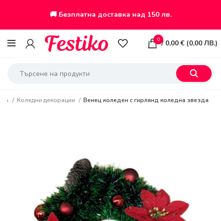
🚚 Безплатна доставка над 150 лв.
0
/
0,00
€
(
0,00
ЛВ.
)
аса
Коледни декорации
Венец коледен с гирлянд коледна звезда