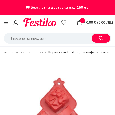
🚚 Безплатна доставка над 150 лв.
0
/
0,00
€
(
0,00
ЛВ.
)
Коледна кухня и трапезария
Форма силикон коледна мъфини – елха