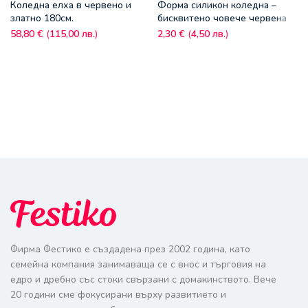
Коледна елха в червено и
Форма силикон коледна –
златно 180см.
бисквитено човече червена
58,80
€
(
115,00
лв.
)
2,30
€
(
4,50
лв.
)
Фирма Фестико е създадена през 2002 година, като
семейна компания занимаваща се с внос и търговия на
едро и дребно със стоки свързани с домакинството. Вече
20 години сме фокусирани върху развитието и