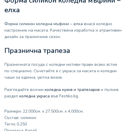
Форма силикон коледна мъфини –
елха
Форма силикон коледна мъфини – елха
внася коледно
настроение на масата. Качествена изработка и атрактивен
дизайн за празничния сезон.
Празнична трапеза
Празничната посуда с коледни мотиви прави всяко ястие
по-специално. Съчетайте я с украса за масата и коледни
чаши за единна, уютна визия.
Разгледайте всички
коледна кухня и трапезария
и пълния
раздел
коледна украса
във Festiko.bg.
Размери: 22.000см. x 27.500см. x 4.000см.
Състав: силикон
Тегло 0.250
Произход: Китай