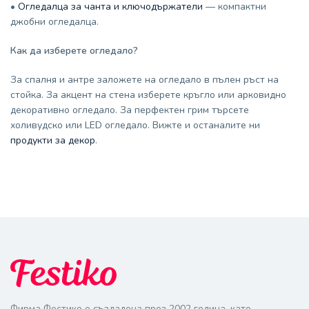
•
Огледалца за чанта и ключодържатели
— компактни
джобни огледалца.
Как да изберете огледало?
За спалня и антре заложете на огледало в пълен ръст на
стойка. За акцент на стена изберете кръгло или арковидно
декоративно огледало. За перфектен грим търсете
холивудско или LED огледало. Вижте и останалите ни
продукти за декор
.
Фирма Фестико е създадена през 2002 година, като