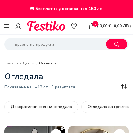
🚚 Безплатна доставка над 150 лв.
0
/
0,00
€
(
0,00
ЛВ.
)
Начало
Декор
Огледала
Огледала
Sorted
Показване на 1–12 от 13 резултата
by
latest
Декоративни стенни огледала
Огледала за гримиран