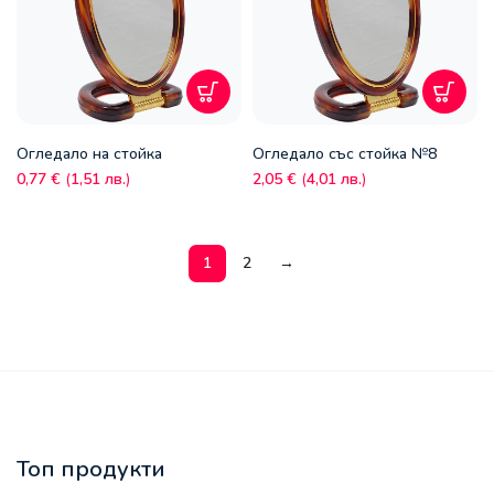
Огледало на стойка
Огледало със стойка №8
0,77
€
(
1,51
лв.
)
2,05
€
(
4,01
лв.
)
1
2
→
Топ продукти