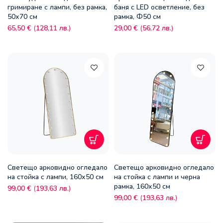
гримиране с лампи, без рамка,
баня с LED осветление, без
50х70 см
рамка, Ф50 см
65,50
€
(
128,11
лв.
)
29,00
€
(
56,72
лв.
)
Светещо арковидно огледало
Светещо арковидно огледало
на стойка с лампи, 160х50 см
на стойка с лампи и черна
рамка, 160х50 см
99,00
€
(
193,63
лв.
)
99,00
€
(
193,63
лв.
)