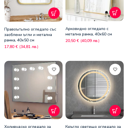
Арковидно огледало с
Правоъгълно огледало със
метална рамка, 40х60 см
заоблени ъгли и метална
рамка, 40х50 см
20,50
€
(
40,09
лв.
)
17,80
€
(
34,81
лв.
)
Холивудско огледало за
Кръгло светещо огледало за