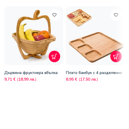
Дървена фруктиера ябълка
Плато бамбук с 4 разделения
9,71
€
(
18,99
лв.
)
8,95
€
(
17,50
лв.
)