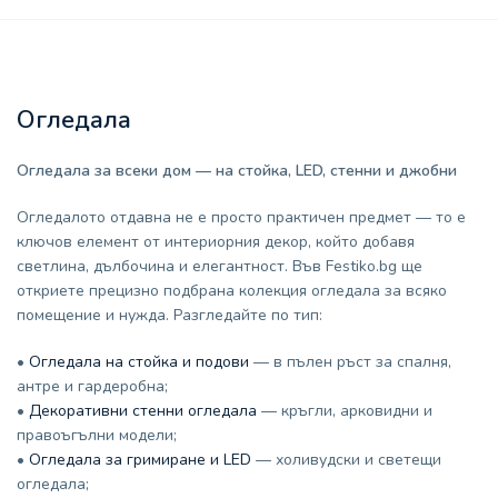
Огледала
Огледала за всеки дом — на стойка, LED, стенни и джобни
Огледалото отдавна не е просто практичен предмет — то е
ключов елемент от интериорния декор, който добавя
светлина, дълбочина и елегантност. Във Festiko.bg ще
откриете прецизно подбрана колекция огледала за всяко
помещение и нужда. Разгледайте по тип:
•
Огледала на стойка и подови
— в пълен ръст за спалня,
антре и гардеробна;
•
Декоративни стенни огледала
— кръгли, арковидни и
правоъгълни модели;
•
Огледала за гримиране и LED
— холивудски и светещи
огледала;