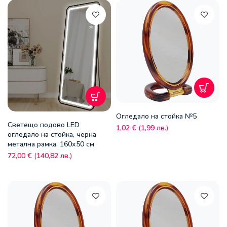
Огледало на стойка №5
Светещо подово LED
1,02
€
(
1,99
лв.
)
огледало на стойка, черна
метална рамка, 160х50 см
72,00
€
(
140,82
лв.
)