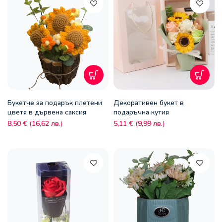
Букетче за подарък плетени
Декоративен букет в
цветя в дървена саксия
подаръчна кутия
8,50
€
(
16,62
лв.
)
5,11
€
(
9,99
лв.
)