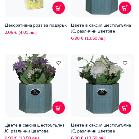
Декоративна роза за подарък
Цвете в саксия шестоъгълна
JC, различни цветове
2,05
€
(
4,01
лв.
)
6,90
€
(
13,50
лв.
)
Цвете в саксия шестоъгълна
Цвете в саксия шестоъгълна
JC, различни цветове
JC, различни цветове
6,90
€
(
13,50
лв.
)
6,90
€
(
13,50
лв.
)