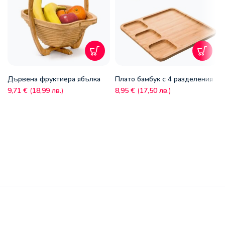
Дървена фруктиера ябълка
Плато бамбук с 4 разделения
9,71
€
(
18,99
лв.
)
8,95
€
(
17,50
лв.
)