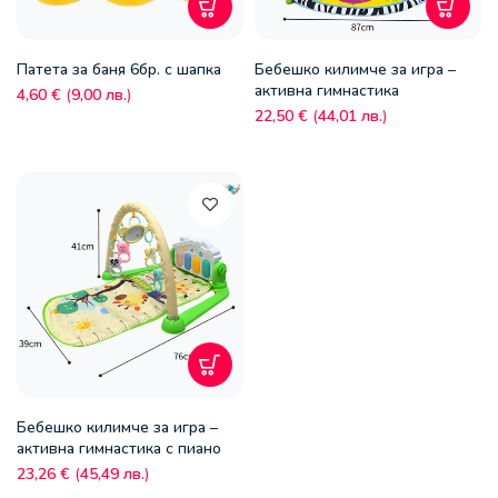
Патета за баня 6бр. с шапка
Бебешко килимче за игра –
активна гимнастика
4,60
€
(
9,00
лв.
)
22,50
€
(
44,01
лв.
)
Бебешко килимче за игра –
активна гимнастика с пиано
23,26
€
(
45,49
лв.
)