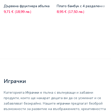
Дървена фруктиера ябълка
Плато бамбук с 4 разделения
9,71
€
(
18,99
лв.
)
8,95
€
(
17,50
лв.
)
Играчки
Категорията
Играчки
е пълна с вълнуващи и забавни
продукти, които ще накарат децата ви да се усмихнат и се
забавляват безкрайно. Нашите
играчки
предлагат безброй
възможности за развитие на въображението, креативността