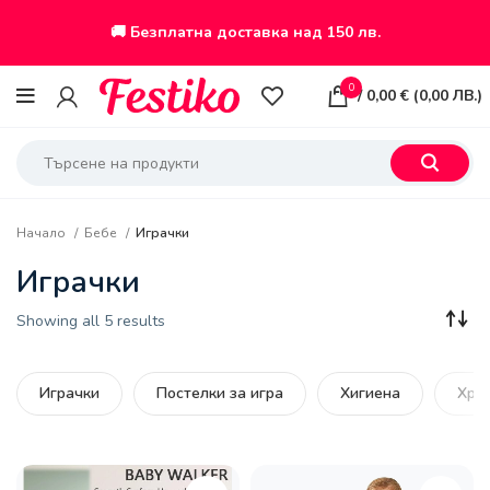
🚚 Безплатна доставка над 150 лв.
0
/
0,00
€
(
0,00
ЛВ.
)
Начало
Бебе
Играчки
Играчки
Sorted
Showing all 5 results
by
latest
Играчки
Постелки за игра
Хигиена
Хра