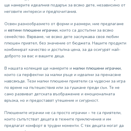
ще намерите идеалния подарък за всяко дете, независимо от
неговите интереси и предпочитания.
Освен разнообразието от форми и размери, ние предлагаме
и
евтини плюшени играчки
, които са достъпни за всяко
семейство. Вярваме, че всяко дете заслужава своя любим
плюшен приятел, без значение от бюджета. Нашите продукти
комбинират качество и достъпна цена, за да осигурят най-
доброто за вас и вашите деца.
В нашата колекция ще намерите и
малки плюшени играчки
,
които са перфектни за малки ръце и идеални за пренасяне
навсякъде. Тези малки плюшени приятели са чудесни за игра
по време на пътешествия или за гушкане преди сън. Те не
само развиват детската въображение и емоционалната
връзка, но и предоставят утешение и сигурност.
Плюшените играчки не са просто играчки – те са приятели,
които съпътстват децата в техните приключения и им
предлагат комфорт в трудни моменти. С тях децата могат да