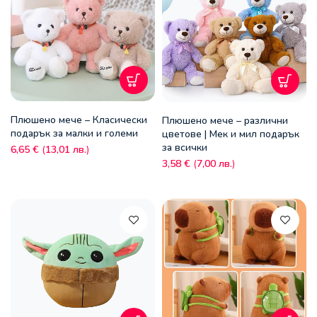
Плюшено мече – Класически
Плюшено мече – различни
подарък за малки и големи
цветове | Мек и мил подарък
за всички
6,65
€
(
13,01
лв.
)
3,58
€
(
7,00
лв.
)