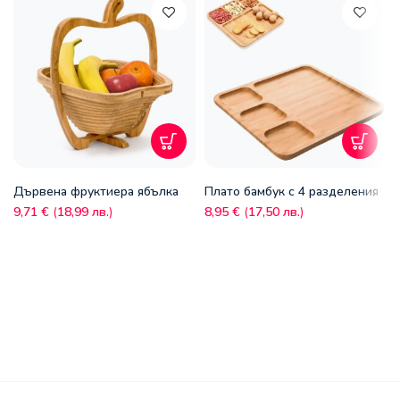
Дървена фруктиера ябълка
Плато бамбук с 4 разделения
9,71
€
(
18,99
лв.
)
8,95
€
(
17,50
лв.
)