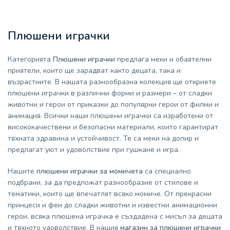
Плюшени играчки
Категорията
Плюшени играчки
предлага меки и обаятелни
приятели, които ще зарадват както децата, така и
възрастните. В нашата разнообразна колекция ще откриете
плюшени играчки в различни форми и размери – от сладки
животни и герои от приказки до популярни герои от филми и
анимация. Всички наши плюшени играчки са изработени от
висококачествени и безопасни материали, които гарантират
тяхната здравина и устойчивост. Те са меки на допир и
предлагат уют и удоволствие при гушкане и игра.
Нашите
плюшени играчки за момичета
са специално
подбрани, за да предложат разнообразие от стилове и
тематики, които ще впечатлят всяко момиче. От прекрасни
принцеси и феи до сладки животни и известни анимационни
герои, всяка плюшена играчка е създадена с мисъл за децата
и тяхното удоволствие. В нашия
магазин за плюшени играчки