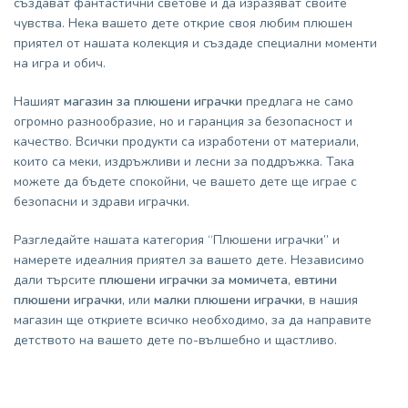
създават фантастични светове и да изразяват своите
чувства. Нека вашето дете открие своя любим плюшен
приятел от нашата колекция и създаде специални моменти
на игра и обич.
Нашият
магазин за плюшени играчки
предлага не само
огромно разнообразие, но и гаранция за безопасност и
качество. Всички продукти са изработени от материали,
които са меки, издръжливи и лесни за поддръжка. Така
можете да бъдете спокойни, че вашето дете ще играе с
безопасни и здрави играчки.
Разгледайте нашата категория “Плюшени играчки” и
намерете идеалния приятел за вашето дете. Независимо
дали търсите
плюшени играчки за момичета
,
евтини
плюшени играчки
, или
малки плюшени играчки
, в нашия
магазин ще откриете всичко необходимо, за да направите
детството на вашето дете по-вълшебно и щастливо.