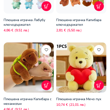
Плюшена играчка Лабубу
Плюшена играчка Капибара
ключодържател
ключодържател
4,86
€
(
9,51
лв.
)
2,81
€
(
5,50
лв.
)
Плюшена играчка Капибара с
Плюшена играчка Мечо пух
механизъм
10,74
€
(
21,01
лв.
)
4,86
€
(
9,51
лв.
)