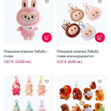
Плюшена играчка Лабубу –
Плюшена играчка Лабубу
голям
глава ключодържател
7,67
€
(
15,00
лв.
)
3,07
€
(
6,00
лв.
)