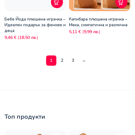
Бебе Йода плюшена играчка –
Капибара плюшена играчка –
Идеален подарък за фенове и
Мека, симпатична и различна
деца
5,11
€
(
9,99
лв.
)
9,46
€
(
18,50
лв.
)
1
2
3
→
Топ продукти