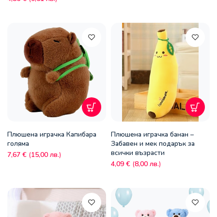
Плюшена играчка Капибара
Плюшена играчка банан –
голяма
Забавен и мек подарък за
всички възрасти
7,67
€
(
15,00
лв.
)
4,09
€
(
8,00
лв.
)