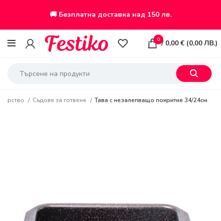
🚚 Безплатна доставка над 150 лв.
0
/
0,00
€
(
0,00
ЛВ.
)
отварство
Съдове за готвене
Тава с незалепващо покритие 34/24см.