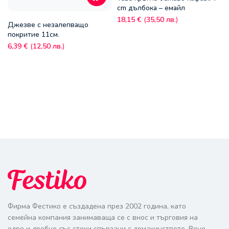
cm дълбока – емайл
18,15
€
(
35,50
лв.
)
Джезве с незалепващо
покритие 11см.
6,39
€
(
12,50
лв.
)
Фирма Фестико е създадена през 2002 година, като
семейна компания занимаваща се с внос и търговия на
едро и дребно със стоки свързани с домакинството. Вече