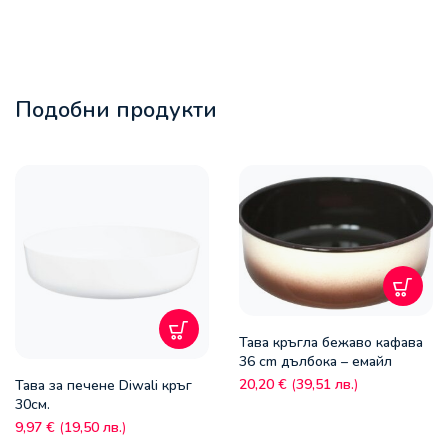
Подобни продукти
Тава кръгла бежаво кафава
36 cm дълбока – емайл
20,20
€
(
39,51
лв.
)
Тава за печене Diwali кръг
30см.
9,97
€
(
19,50
лв.
)