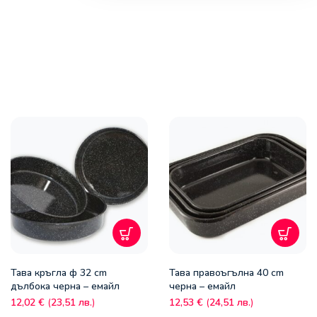
Тава кръгла ф 32 cm
Тава правоъгълна 40 cm
дълбока черна – емайл
черна – емайл
12,02
€
(
23,51
лв.
)
12,53
€
(
24,51
лв.
)