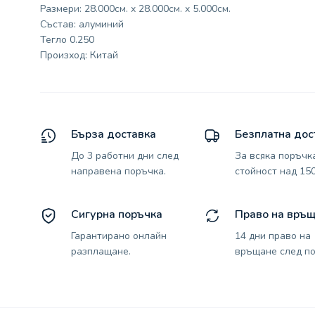
Размери: 28.000см. x 28.000см. x 5.000см.
Състав: алуминий
Тегло 0.250
Произход: Китай
Бърза доставка
Безплатна дос
До 3 работни дни след
За всяка поръчк
направена поръчка.
стойност над 150
Сигурна поръчка
Право на връ
Гарантирано онлайн
14 дни право на
разплащане.
връщане след по