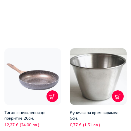
Тиган с незалепващо
Купичка за крем карамел
покритие 26см.
9см.
12,27
€
(
24,00
лв.
)
0,77
€
(
1,51
лв.
)