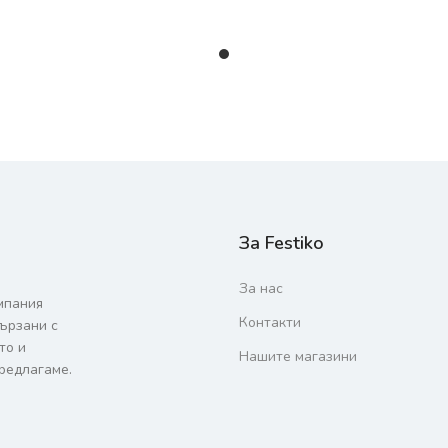
За Festiko
За нас
мпания
Контакти
вързани с
то и
Нашите магазини
редлагаме.