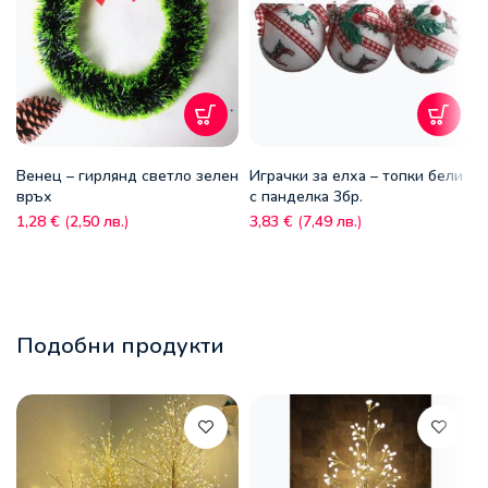
Венец – гирлянд светло зелен
Играчки за елха – топки бели
връх
с панделка 3бр.
1,28
€
(
2,50
лв.
)
3,83
€
(
7,49
лв.
)
Подобни продукти