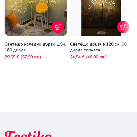
Светещо коледно дърво 1.5м.
Светещо дръвче 120 см. 96
180 диода
диода топчета
29,65
€
(
57,99
лв.
)
24,54
€
(
48,00
лв.
)