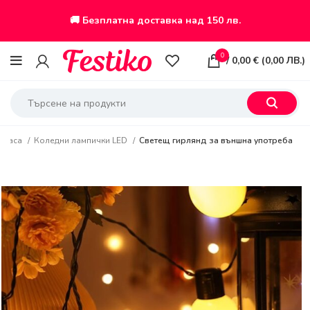
🚚 Безплатна доставка над 150 лв.
0
/
0,00
€
(
0,00
ЛВ.
)
украса
Коледни лампички LED
Светещ гирлянд за външна употреба