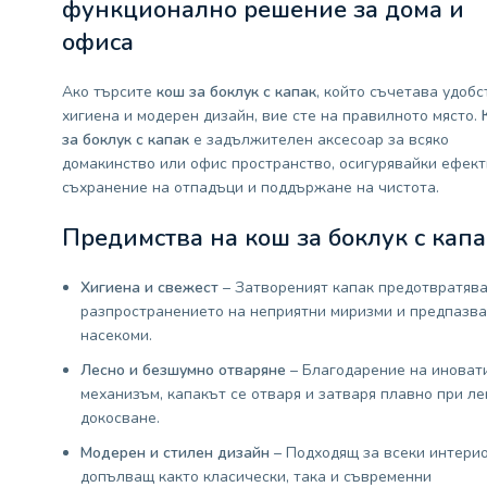
функционално решение за дома и
офиса
Ако търсите
кош за боклук с капак
, който съчетава удобс
хигиена и модерен дизайн, вие сте на правилното място.
за боклук с капак
е задължителен аксесоар за всяко
домакинство или офис пространство, осигурявайки ефек
съхранение на отпадъци и поддържане на чистота.
Предимства на
кош за боклук с капа
Хигиена и свежест
– Затвореният капак предотвратяв
разпространението на неприятни миризми и предпазва
насекоми.
Лесно и безшумно отваряне
– Благодарение на иноват
механизъм, капакът се отваря и затваря плавно при ле
докосване.
Модерен и стилен дизайн
– Подходящ за всеки интерио
допълващ както класически, така и съвременни