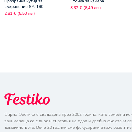
Прозрачна кутия за
Стойка за камера
съхранение SA-180
3,32
€
(
6,49
лв.
)
2,81
€
(
5,50
лв.
)
Фирма Фестико е създадена през 2002 година, като семейна ко
занимаваща се с внос и търговия на едро и дребно със стоки с
домакинството. Вече 20 години сме фокусирани върху развитие