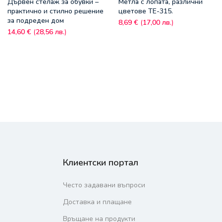
Дървен стелаж за обувки –
Метла с лопата, различни
практично и стилно решение
цветове TE-315.
за подреден дом
8,69
€
(
17,00
лв.
)
14,60
€
(
28,56
лв.
)
Клиентски портал
Често задавани въпроси
Доставка и плащане
Връщане на продукти