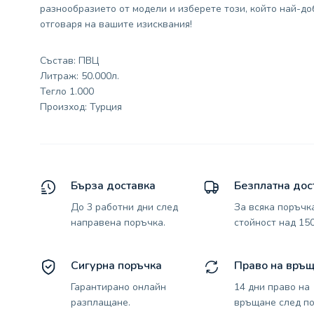
разнообразието от модели и изберете този, който най-до
отговаря на вашите изисквания!
Състав: ПВЦ
Литраж: 50.000л.
Тегло 1.000
Произход: Турция
Бърза доставка
Безплатна дос
До 3 работни дни след
За всяка поръчк
направена поръчка.
стойност над 150
Сигурна поръчка
Право на връ
Гарантирано онлайн
14 дни право на
разплащане.
връщане след по