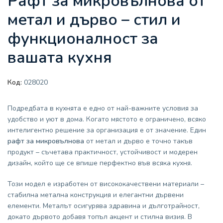
Рафт за микровълнова от
метал и дърво – стил и
функционалност за
вашата кухня
Код:
028020
Подредбата в кухнята е едно от най-важните условия за
удобство и уют в дома. Когато мястото е ограничено, всяко
интелигентно решение за организация е от значение. Един
рафт за микровълнова
от метал и дърво е точно такъв
продукт – съчетава практичност, устойчивост и модерен
дизайн, който ще се впише перфектно във всяка кухня.
Този модел е изработен от висококачествени материали –
стабилна метална конструкция и елегантни дървени
елементи. Металът осигурява здравина и дълготрайност,
докато дървото добавя топъл акцент и стилна визия. В