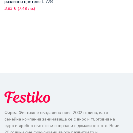
различни цветове L-778
3,83
€
(
7,49
лв.
)
Фирма Фестико е създадена през 2002 година, като
семейна компания занимаваща се с внос и търговия на
едро и дребно със стоки свързани с домакинството. Вече
20 години сме фокусирани върху развитието и