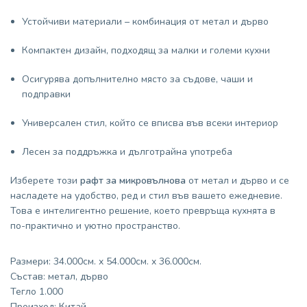
Устойчиви материали – комбинация от метал и дърво
Компактен дизайн, подходящ за малки и големи кухни
Осигурява допълнително място за съдове, чаши и
подправки
Универсален стил, който се вписва във всеки интериор
Лесен за поддръжка и дълготрайна употреба
Изберете този
рафт за микровълнова
от метал и дърво и се
насладете на удобство, ред и стил във вашето ежедневие.
Това е интелигентно решение, което превръща кухнята в
по-практично и уютно пространство.
Размери: 34.000см. x 54.000см. x 36.000см.
Състав: метал, дърво
Тегло 1.000
Произход: Китай