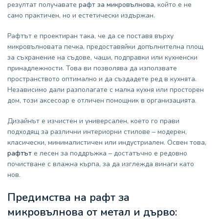
резултат получавате
рафт за микровълнова
, който е не
само практичен, но и естетически издържан.
Рафтът е проектиран така, че да се поставя върху
микровълновата печка, предоставяйки допълнителна площ
за съхранение на съдове, чаши, подправки или кухненски
принадлежности. Това ви позволява да използвате
пространството оптимално и да създадете ред в кухнята.
Независимо дали разполагате с малка кухня или просторен
дом, този аксесоар е отличен помощник в организацията.
Дизайнът е изчистен и универсален, което го прави
подходящ за различни интериорни стилове – модерен,
класически, минималистичен или индустриален. Освен това,
рафтът
е лесен за поддръжка – достатъчно е редовно
почистване с влажна кърпа, за да изглежда винаги като
нов.
Предимства на рафт за
микровълнова от метал и дърво: