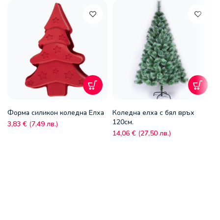
Форма силикон коледна Eлха
Коледна елха с бял връх
120см.
3,83
€
(
7,49
лв.
)
14,06
€
(
27,50
лв.
)