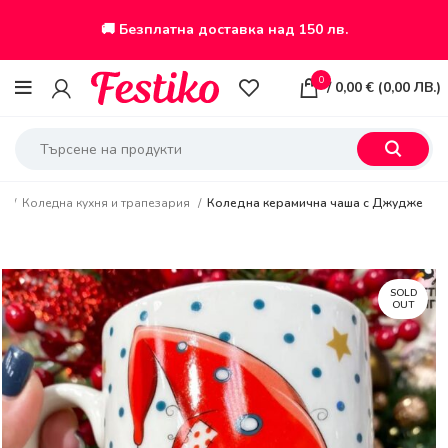
🚚 Безплатна доставка над 150 лв.
0
/
0,00
€
(
0,00
ЛВ.
)
са
Коледна кухня и трапезария
Коледна керамична чаша с Джудже
SOLD
OUT