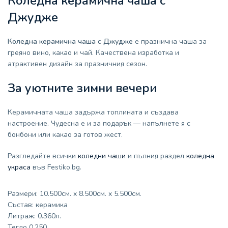
Коледна керамична чаша с
Джудже
Коледна керамична чаша с Джудже
е празнична чаша за
греяно вино, какао и чай. Качествена изработка и
атрактивен дизайн за празничния сезон.
За уютните зимни вечери
Керамичната чаша задържа топлината и създава
настроение. Чудесна е и за подарък — напълнете я с
бонбони или какао за готов жест.
Разгледайте всички
коледни чаши
и пълния раздел
коледна
украса
във Festiko.bg.
Размери: 10.500см. x 8.500см. x 5.500см.
Състав: керамика
Литраж: 0.360л.
Тегло 0.250