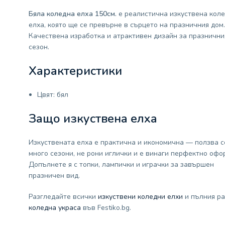
Бяла коледна елха 150см.
е реалистична изкуствена кол
елха, която ще се превърне в сърцето на празничния дом.
Качествена изработка и атрактивен дизайн за празнични
сезон.
Характеристики
Цвят: бял
Защо изкуствена елха
Изкуствената елха е практична и икономична — ползва с
много сезони, не рони иглички и е винаги перфектно офо
Допълнете я с топки, лампички и играчки за завършен
празничен вид.
Разгледайте всички
изкуствени коледни елхи
и пълния ра
коледна украса
във Festiko.bg.