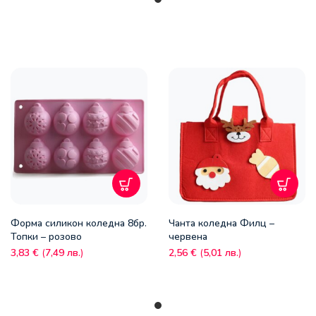
Форма силикон коледна 8бр.
Чанта коледна Филц –
Топки – розово
червена
3,83
€
(
7,49
лв.
)
2,56
€
(
5,01
лв.
)