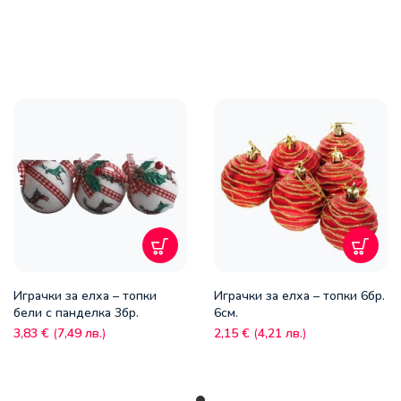
Играчки за елха – топки
Играчки за елха – топки 6бр.
бели с панделка 3бр.
6см.
3,83
€
(
7,49
лв.
)
2,15
€
(
4,21
лв.
)