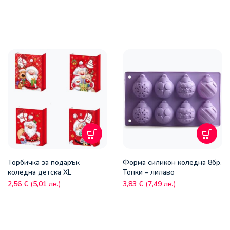
Торбичка за подарък
Форма силикон коледна 8бр.
коледна детска XL
Топки – лилаво
2,56
€
(
5,01
лв.
)
3,83
€
(
7,49
лв.
)