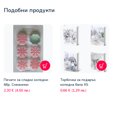
Подобни продукти
Печати за сладки коледни
Торбичка за подарък
6бр. Снежинки
коледна бяла XS
2,30
€
(
4,50
лв.
)
0,66
€
(
1,29
лв.
)