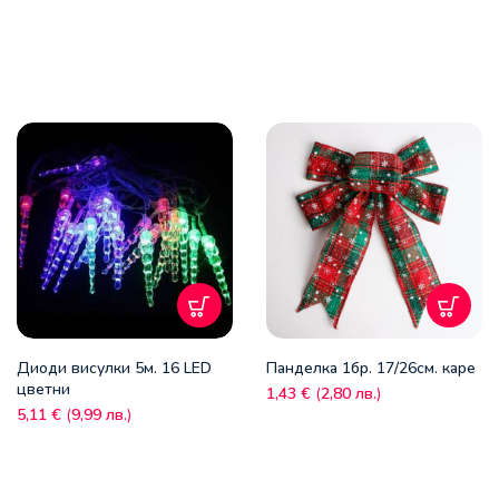
Диоди висулки 5м. 16 LED
Панделка 1бр. 17/26cм. каре
цветни
1,43
€
(
2,80
лв.
)
5,11
€
(
9,99
лв.
)