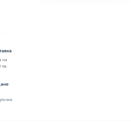
тавка
а на
 лв.
щане
ръчка.