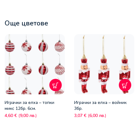
Още цветове
Играчки за елха – топки
Играчки за елха – войник
микс 12бр. 6см.
3бр.
4,60
€
(
9,00
лв.
)
3,07
€
(
6,00
лв.
)