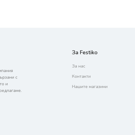
За Festiko
За нас
мпания
Контакти
вързани с
то и
Нашите магазини
редлагаме.