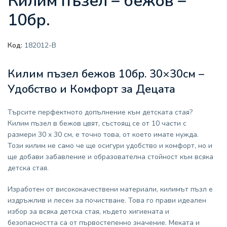
Килим пъзел – бежов –
10бр.
Код:
182012-B
Килим пъзел бежов 10бр. 30×30см –
Удобство и Комфорт за Децата
Търсите перфектното допълнение към детската стая?
Килим пъзел в бежов цвят, състоящ се от 10 части с
размери 30 x 30 см, е точно това, от което имате нужда.
Този килим не само че ще осигури удобство и комфорт, но и
ще добави забавление и образователна стойност към всяка
детска стая.
Изработен от висококачествени материали, килимът пъзл е
издръжлив и лесен за почистване. Това го прави идеален
избор за всяка детска стая, където хигиената и
безопасността са от първостепенно значение. Меката и