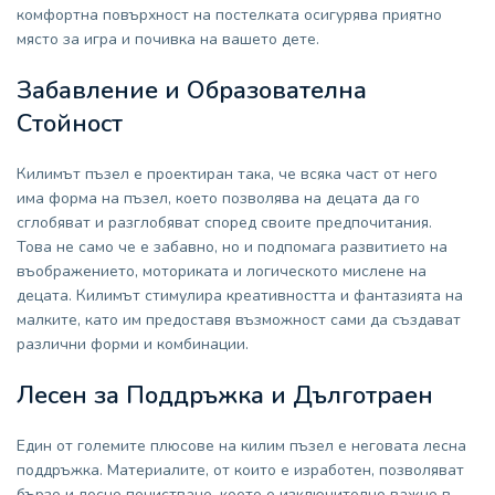
комфортна повърхност на постелката осигурява приятно
място за игра и почивка на вашето дете.
Забавление и Образователна
Стойност
Килимът пъзел е проектиран така, че всяка част от него
има форма на пъзел, което позволява на децата да го
сглобяват и разглобяват според своите предпочитания.
Това не само че е забавно, но и подпомага развитието на
въображението, моториката и логическото мислене на
децата. Килимът стимулира креативността и фантазията на
малките, като им предоставя възможност сами да създават
различни форми и комбинации.
Лесен за Поддръжка и Дълготраен
Един от големите плюсове на килим пъзел е неговата лесна
поддръжка. Материалите, от които е изработен, позволяват
бързо и лесно почистване, което е изключително важно в