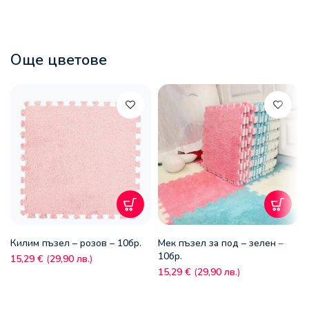
Още цветове
Килим пъзел – розов – 10бр.
Мек пъзел за под – зелен –
10бр.
15,29
€
(
29,90
лв.
)
15,29
€
(
29,90
лв.
)