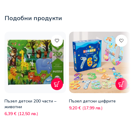
Подобни продукти
Пъзел детски 200 части –
Пъзел детски цифрите
животни
9,20
€
(
17,99
лв.
)
6,39
€
(
12,50
лв.
)