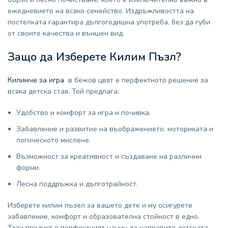
ежедневието на всяко семейство. Издръжливостта на
постелката гарантира дългогодишна употреба, без да губи
от своите качества и външен вид.
Защо да Изберете Килим Пъзл?
Килимче за игра
в бежов цвят е перфектното решение за
всяка детска стая. Той предлага:
Удобство и комфорт за игра и почивка.
Забавление и развитие на въображението, моториката и
логическото мислене.
Възможност за креативност и създаване на различни
форми.
Лесна поддръжка и дълготрайност.
Изберете килим пъзел за вашето дете и му осигурете
забавление, комфорт и образователна стойност в едно.
Този продукт е перфектният начин да направите детската