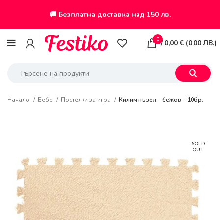
🚚 Безплатна доставка над 150 лв.
0
/
0,00
€
(
0,00
ЛВ.
)
Начало
Бебе
Постелки за игра
Килим пъзел – бежов – 10бр.
SOLD
OUT