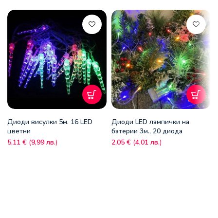
Диоди висулки 5м. 16 LED
Диоди LED лампички на
цветни
батерии 3м., 20 диода
5,11
€
(
9,99
лв.
)
2,05
€
(
4,01
лв.
)