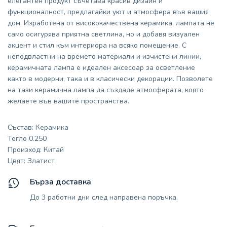
елегантен продукт съчетава красив дизайн и
функционалност, предлагайки уют и атмосфера във вашия
дом. Изработена от висококачествена керамика, лампата не
само осигурява приятна светлина, но и добавя визуален
акцент и стил към интериора на всяко помещение. С
неподвластни на времето материали и изчистени линии,
керамичната лампа е идеален аксесоар за осветление
както в модерни, така и в класически декорации. Позволете
на тази керамична лампа да създаде атмосферата, която
желаете във вашите пространства.
Състав: Керамика
Тегло 0.250
Произход: Китай
Цвят: Златист
Бърза доставка
До 3 работни дни след направена поръчка.