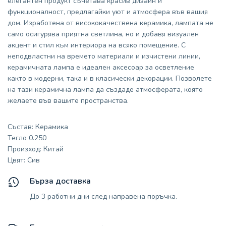
елегантен продукт съчетава красив дизайн и
функционалност, предлагайки уют и атмосфера във вашия
дом. Изработена от висококачествена керамика, лампата не
само осигурява приятна светлина, но и добавя визуален
акцент и стил към интериора на всяко помещение. С
неподвластни на времето материали и изчистени линии,
керамичната лампа е идеален аксесоар за осветление
както в модерни, така и в класически декорации. Позволете
на тази керамична лампа да създаде атмосферата, която
желаете във вашите пространства.
Състав: Керамика
Тегло 0.250
Произход: Китай
Цвят: Сив
Бърза доставка
До 3 работни дни след направена поръчка.