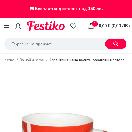
🚚 Безплатна доставка над 150 лв.
0
/
0,00
€
(
0,00
ЛВ.
)
отварство
За чай и кафе
Керамична чаша колите, различни цветове