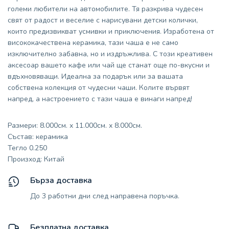
големи любители на автомобилите. Тя разкрива чудесен
свят от радост и веселие с нарисувани детски колички,
които предизвикват усмивки и приключения. Изработена от
висококачествена керамика, тази чаша е не само
изключително забавна, но и издръжлива. С този креативен
аксесоар вашето кафе или чай ще станат още по-вкусни и
вдъхновяващи. Идеална за подарък или за вашата
собствена колекция от чудесни чаши. Колите вървят
напред, а настроението с тази чаша е винаги напред!
Размери: 8.000см. x 11.000см. x 8.000см.
Състав: керамика
Тегло 0.250
Произход: Китай
Бърза доставка
До 3 работни дни след направена поръчка.
Безплатна доставка