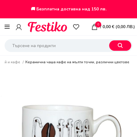
🚚 Безплатна доставка над 150 лв.
0
/
0,00
€
(
0,00
ЛВ.
)
 чай и кафе
Керамична чаша кафе на жълти точки, различни цветове