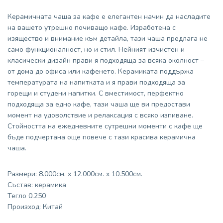
Керамичната чаша за кафе е елегантен начин да насладите
на вашето утрешно почиващо кафе. Изработена с
изящество и внимание към детайла, тази чаша предлага не
само функционалност, но и стил. Нейният изчистен и
класически дизайн прави я подходяща за всяка околност –
от дома до офиса или кафенето. Керамиката поддържа
температурата на напитката и я прави подходяща за
горещи и студени напитки. С вместимост, перфектно
подходяща за едно кафе, тази чаша ще ви предостави
момент на удоволствие и релаксация с всяко изпиване.
Стойността на ежедневните сутрешни моменти с кафе ще
бъде подчертана още повече с тази красива керамична
чаша.
Размери: 8.000см. x 12.000см. x 10.500см.
Състав: керамика
Тегло 0.250
Произход: Китай