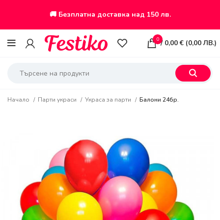
🚚 Безплатна доставка над 150 лв.
0
/
0,00
€
(
0,00
ЛВ.
)
Начало
Парти украси
Украса за парти
Балони 24бр.