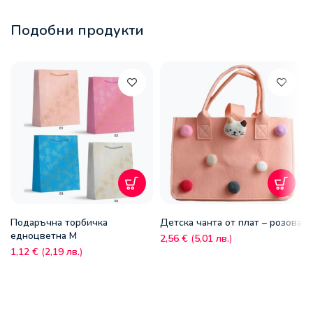
Подобни продукти
Подаръчна торбичка
Детска чанта от плат – розова
едноцветна М
2,56
€
(
5,01
лв.
)
1,12
€
(
2,19
лв.
)