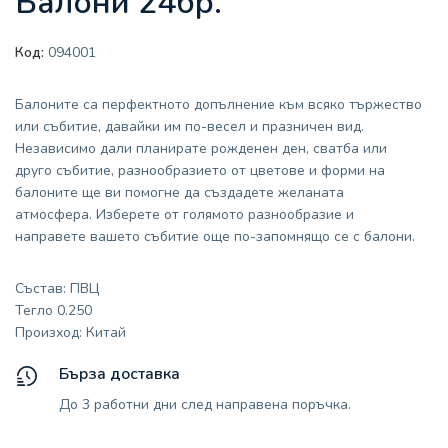
Балони 24бр.
Код:
094001
Балоните са перфектното допълнение към всяко тържество
или събитие, давайки им по-весел и празничен вид.
Независимо дали планирате рожденен ден, сватба или
друго събитие, разнообразието от цветове и форми на
балоните ще ви помогне да създадете желаната
атмосфера. Изберете от голямото разнообразие и
направете вашето събитие още по-запомнящо се с балони.
Състав: ПВЦ
Тегло 0.250
Произход: Китай
Бърза доставка
До 3 работни дни след направена поръчка.