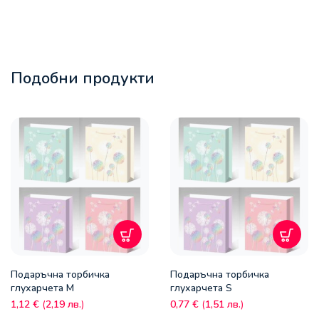
Подобни продукти
Подаръчна торбичка
Подаръчна торбичка
глухарчета M
глухарчета S
1,12
€
(
2,19
лв.
)
0,77
€
(
1,51
лв.
)