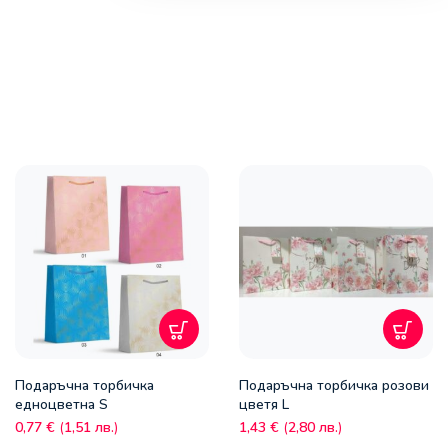
Подаръчна торбичка
Подаръчна торбичка розови
едноцветна S
цветя L
0,77
€
(
1,51
лв.
)
1,43
€
(
2,80
лв.
)