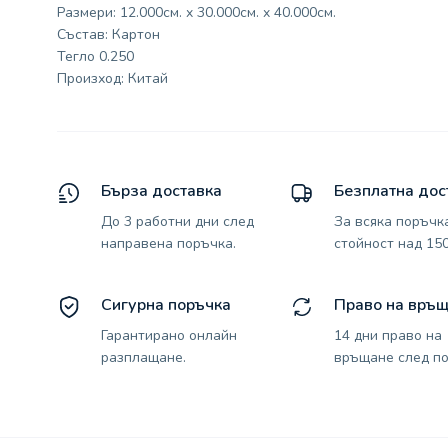
Размери: 12.000см. x 30.000см. x 40.000см.
Състав: Картон
Тегло 0.250
Произход: Китай
Бърза доставка
Безплатна дос
До 3 работни дни след
За всяка поръчк
направена поръчка.
стойност над 150
Сигурна поръчка
Право на връ
Гарантирано онлайн
14 дни право на
разплащане.
връщане след по