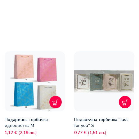
Подаръчна торбичка
Подаръчна торбичка “Just
едноцветна М
for you” S
1,12
€
(
2,19
лв.
)
0,77
€
(
1,51
лв.
)