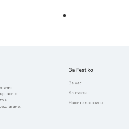
За Festiko
За нас
мпания
Контакти
вързани с
то и
Нашите магазини
редлагаме.