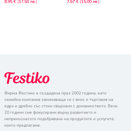
8,95
€
(
17,50
лв.
)
7,67
€
(
15,00
лв.
)
Фирма Фестико е създадена през 2002 година, като
семейна компания занимаваща се с внос и търговия на
едро и дребно със стоки свързани с домакинството. Вече
20 години сме фокусирани върху развитието и
непрекъснатото подобряване на продуктите и услугите,
които предлагаме.