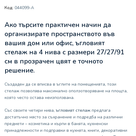
Код:
044099-A
Ако търсите практичен начин да
организирате пространството във
вашия дом или офис,
ъгловият
стелаж на 4 нива
с размери 27/27/91
см в прозрачен цвят е точното
решение.
Създаден да се вписва в ъглите на помещенията, този
стелаж позволява максимално оползотворяване на площта,
която често остава неизползвана.
Със своите четири нива,
ъгловият стелаж
предлага
достатъчно място за съхранение и подредба на различни
предмети – козметика и кърпи в банята, кухненски
принадлежности и подправки в кухнята, книги, декоративни