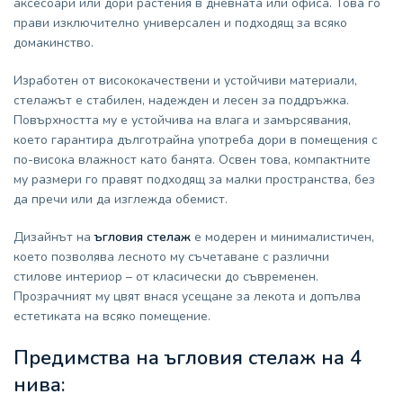
аксесоари или дори растения в дневната или офиса. Това го
прави изключително универсален и подходящ за всяко
домакинство.
Изработен от висококачествени и устойчиви материали,
стелажът е стабилен, надежден и лесен за поддръжка.
Повърхността му е устойчива на влага и замърсявания,
което гарантира дълготрайна употреба дори в помещения с
по-висока влажност като банята. Освен това, компактните
му размери го правят подходящ за малки пространства, без
да пречи или да изглежда обемист.
Дизайнът на
ъгловия стелаж
е модерен и минималистичен,
което позволява лесното му съчетаване с различни
стилове интериор – от класически до съвременен.
Прозрачният му цвят внася усещане за лекота и допълва
естетиката на всяко помещение.
Предимства на ъгловия стелаж на 4
нива: