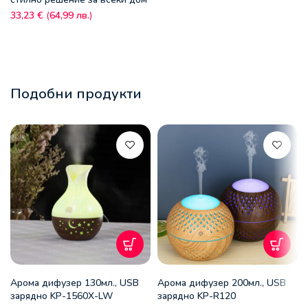
33,23
€
(
64,99
лв.
)
Подобни продукти
Арома дифузер 130мл., USB
Арома дифузер 200мл., USB
зарядно KP-1560X-LW
зарядно KP-R120