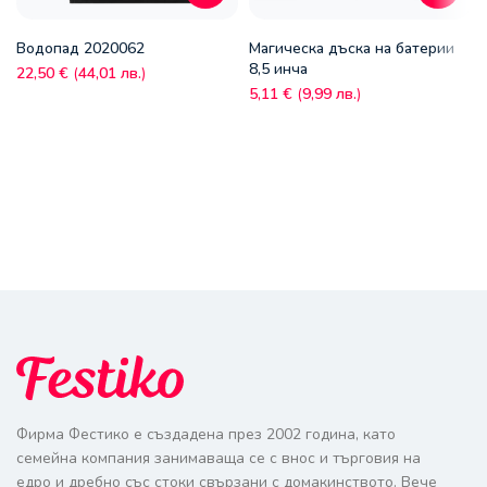
Водопад 2020062
Магическа дъска на батерии
8,5 инча
22,50
€
(
44,01
лв.
)
5,11
€
(
9,99
лв.
)
Фирма Фестико е създадена през 2002 година, като
семейна компания занимаваща се с внос и търговия на
едро и дребно със стоки свързани с домакинството. Вече