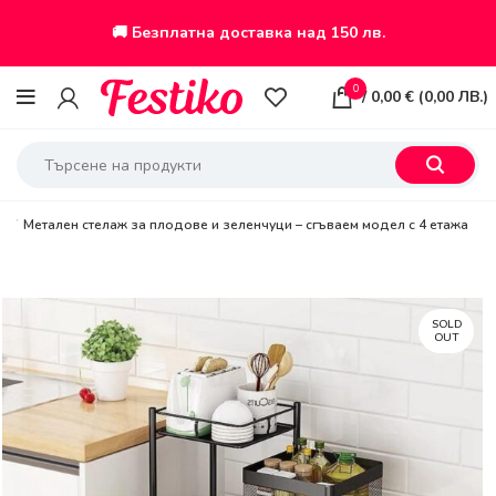
🚚 Безплатна доставка над 150 лв.
0
/
0,00
€
(
0,00
ЛВ.
)
ве
Метален стелаж за плодове и зеленчуци – сгъваем модел с 4 етажа
SOLD
OUT