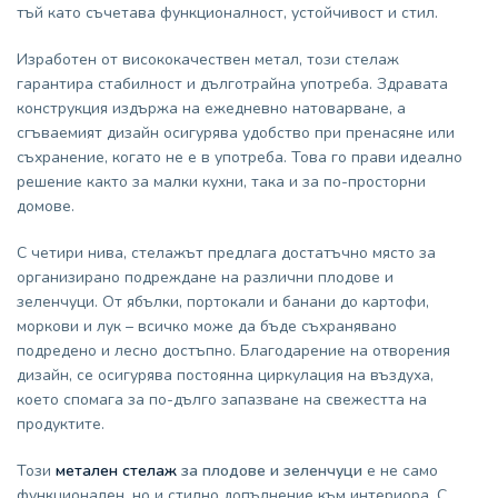
тъй като съчетава функционалност, устойчивост и стил.
Изработен от висококачествен метал, този стелаж
гарантира стабилност и дълготрайна употреба. Здравата
конструкция издържа на ежедневно натоварване, а
сгъваемият дизайн осигурява удобство при пренасяне или
съхранение, когато не е в употреба. Това го прави идеално
решение както за малки кухни, така и за по-просторни
домове.
С четири нива, стелажът предлага достатъчно място за
организирано подреждане на различни плодове и
зеленчуци. От ябълки, портокали и банани до картофи,
моркови и лук – всичко може да бъде съхранявано
подредено и лесно достъпно. Благодарение на отворения
дизайн, се осигурява постоянна циркулация на въздуха,
което спомага за по-дълго запазване на свежестта на
продуктите.
Този
метален стелаж
за плодове и зеленчуци
е не само
функционален, но и стилно допълнение към интериора. С