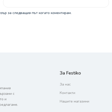
узър за следващия път когато коментирам.
За Festiko
За нас
мпания
Контакти
вързани с
то и
Нашите магазини
редлагаме.