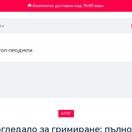
🚚
Безплатна доставка над 76.69 евро
ТОП ПРОДУКТИ
БЛОГ
гледало за гримиране: пълн