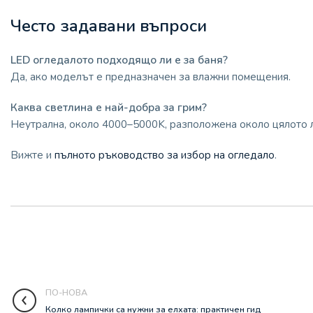
Често задавани въпроси
LED огледалото подходящо ли е за баня?
Да, ако моделът е предназначен за влажни помещения.
Каква светлина е най-добра за грим?
Неутрална, около 4000–5000K, разположена около цялото 
Вижте и
пълното ръководство за избор на огледало
.
ПО-НОВА
Колко лампички са нужни за елхата: практичен гид