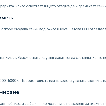
ферията, които осветяват лицето отвсякъде и премахват сенк
змера
 отгоре създава сенки под очите и носа. Затова
LED огледал
ъг живот. Класическите крушки дават топла светлина, която н
4000–5000K). Твърде топлата или твърде студената светлина и
имиране
онтакт наблизо, а за баня — че моделът е подходящ за влажно 