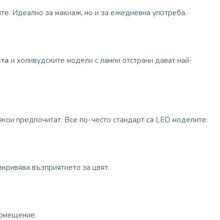
ите. Идеално за макиаж, но и за ежедневна употреба.
ата
и холивудските модели с лампи отстрани дават най-
якои предпочитат. Все по-често стандарт са LED моделите.
зкривява възприятието за цвят.
помещение.