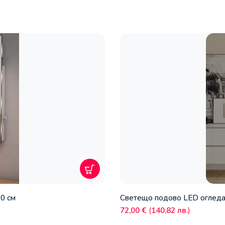
70 см
Светещо подово LED огледал
72,00
€
(
140,82
лв.
)