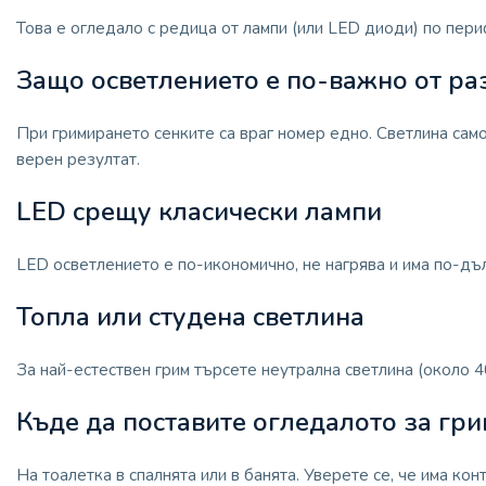
Това е огледало с редица от лампи (или LED диоди) по пери
Защо осветлението е по-важно от ра
При гримирането сенките са враг номер едно. Светлина само
верен резултат.
LED срещу класически лампи
LED осветлението е по-икономично, не нагрява и има по-дъл
Топла или студена светлина
За най-естествен грим търсете неутрална светлина (около 
Къде да поставите огледалото за гр
На тоалетка в спалнята или в банята. Уверете се, че има к