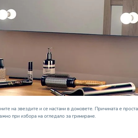
ните на звездите и се настани в домовете. Причината е прост
важно при избора на огледало за гримиране.