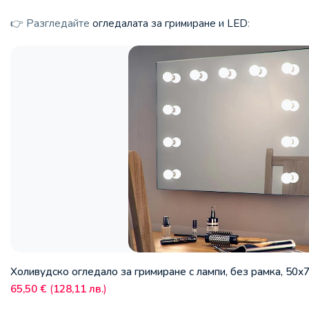
👉 Разгледайте
огледалата за гримиране и LED
:
Холивудско огледало за гримиране с лампи, без рамка, 50х
65,50
€
(
128,11
лв.
)