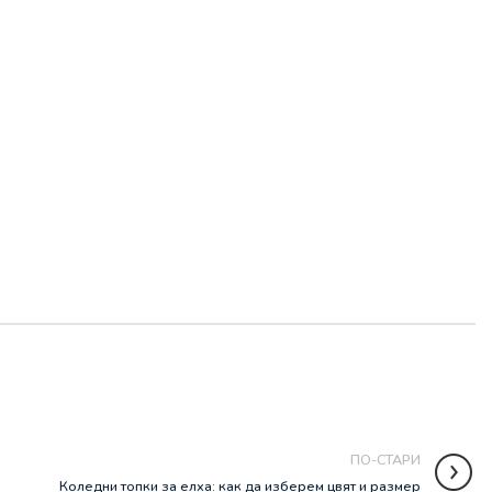
ПО-СТАРИ
Коледни топки за елха: как да изберем цвят и размер