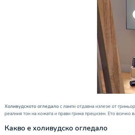
Холивудското огледало
с лампи отдавна излезе от гримьор
реалния тон на кожата и прави грима прецизен. Ето всичко 
Какво е холивудско огледало