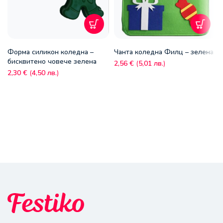
Форма силикон коледна –
Чанта коледна Филц – зелена
бисквитено човече зелена
2,56
€
(
5,01
лв.
)
2,30
€
(
4,50
лв.
)