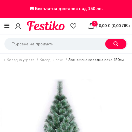
🚚 Безплатна доставка над 150 лв.
0
/
0,00
€
(
0,00
ЛВ.
)
ло
Коледна украса
Коледни елхи
Заснежена коледна елха 150см.