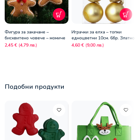
Фигура за закачане –
Играчки за елха – топки
бисквитено човече – момиче
едноцветни 10см. 6бр. Златно
2,45
€
(
4,79
лв.
)
4,60
€
(
9,00
лв.
)
Подобни продукти