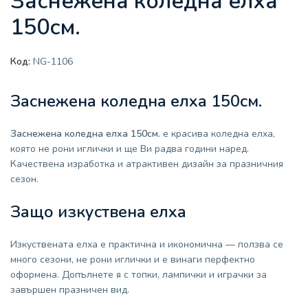
Заснежена коледна елха
150см.
Код:
NG-1106
Заснежена коледна елха 150см.
Заснежена коледна елха 150см.
е красива коледна елха,
която не рони иглички и ще Ви радва години наред.
Качествена изработка и атрактивен дизайн за празничния
сезон.
Защо изкуствена елха
Изкуствената елха е практична и икономична — ползва се
много сезони, не рони иглички и е винаги перфектно
оформена. Допълнете я с топки, лампички и играчки за
завършен празничен вид.