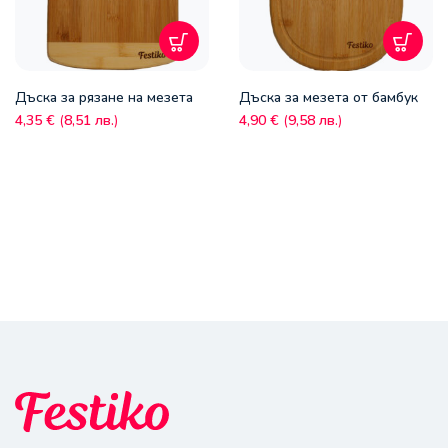
Дъска за рязане на мезета
Дъска за мезета от бамбук
4,35
€
(
8,51
лв.
)
4,90
€
(
9,58
лв.
)