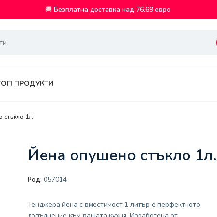
🚚
Безплатна доставка над 76.69 евро
ТОП ПРОДУКТИ
 стъкло 1л.
Йена опушено стъкло 1л.
Код:
057014
Тенджера йена с вместимост 1 литър е перфектното
допълнение към вашата кухня. Изработена от