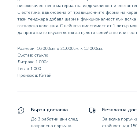
висококачествено материал за издръжливост и елегантен
С естетика, вдъхновена от традиционните форми на кера
тази тенджера добавя шарм и функционалност към всяка
готварска колекция. С нейната вместимост от 1 литър мо
да приготвите вкусни ястия за цялото семейство или гост
Размери: 16.000см. x 21.000см. x 13.000см.
Състав: стъкло
Литраж: 1.000л.
Тегло 1.000
Произход: Китай
Бърза доставка
Безплатна дос
До 3 работни дни след
За всяка поръчк
направена поръчка.
стойност над 150