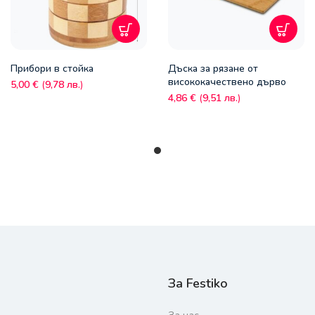
Прибори в стойка
Дъска за рязане от
висококачествено дърво
5,00
€
(
9,78
лв.
)
4,86
€
(
9,51
лв.
)
За Festiko