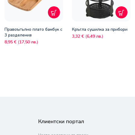
Правоъгълно плато бамбук с
Кръгла сушилка за прибори
3 разделения
3,32
€
(
6,49
лв.
)
8,95
€
(
17,50
лв.
)
Клиентски портал