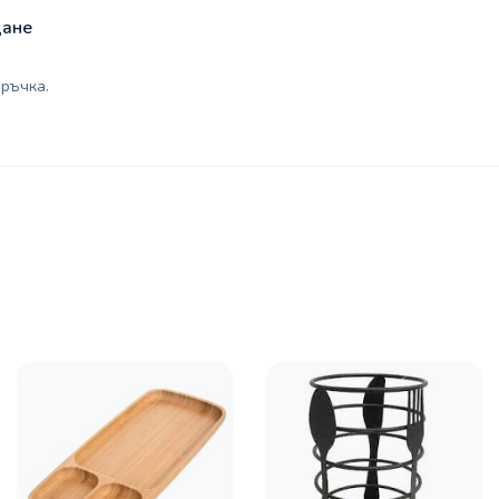
щане
ръчка.