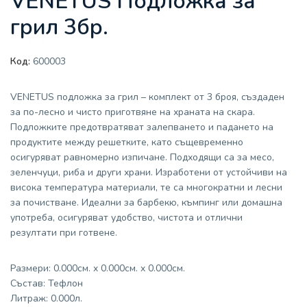
VENETUS Подложка за
грил 3бр.
Код:
600003
VENETUS подложка за грил – комплект от 3 броя, създаден
за по-лесно и чисто приготвяне на храната на скара.
Подложките предотвратяват залепването и падането на
продуктите между решетките, като същевременно
осигуряват равномерно изпичане. Подходящи са за месо,
зеленчуци, риба и други храни. Изработени от устойчиви на
висока температура материали, те са многократни и лесни
за почистване. Идеални за барбекю, къмпинг или домашна
употреба, осигуряват удобство, чистота и отлични
резултати при готвене.
Размери: 0.000см. x 0.000см. x 0.000см.
Състав: Тефлон
Литраж: 0.000л.