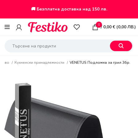
🚚 Безплатна доставка над 150 лв.
0
/
0,00
€
(
0,00
ЛВ.
)
арство
Кухненски принадлежности
VENETUS Подложка за грил 3бр.