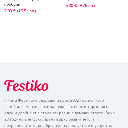
прибори
5,00
€
(
9,78
лв.
)
7,93
€
(
15,51
лв.
)
Фирма Фестико е създадена през 2002 година, като
семейна компания занимаваща се с внос и търговия на
едро и дребно със стоки свързани с домакинството. Вече
20 години сме фокусирани върху развитието и
непрекъснатото подобряване на продуктите и услугите,