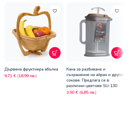
Дървена фруктиера ябълка
Кана за разбиване и
съхранение на айран и други
9,71
€
(
18,99
лв.
)
сокове. Предлага се в
различни цветове SU-130
3,50
€
(
6,85
лв.
)