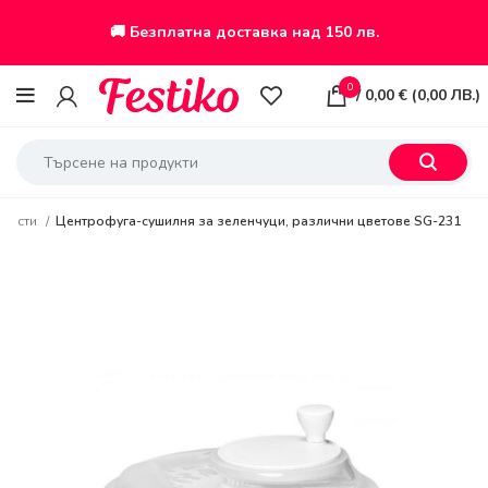
🚚 Безплатна доставка над 150 лв.
0
/
0,00
€
(
0,00
ЛВ.
)
жности
Центрофуга-сушилня за зеленчуци, различни цветове SG-231