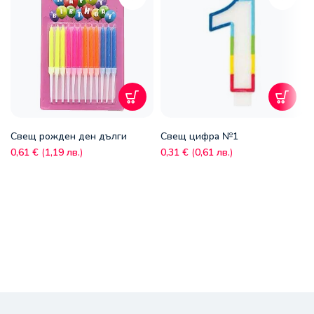
Свещ рожден ден дълги
Свещ цифра №1
0,61
€
(
1,19
лв.
)
0,31
€
(
0,61
лв.
)