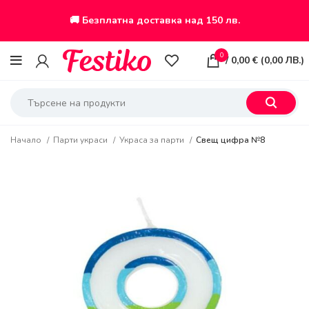
🚚 Безплатна доставка над 150 лв.
0
/
0,00
€
(
0,00
ЛВ.
)
Начало
Парти украси
Украса за парти
Свещ цифра №8