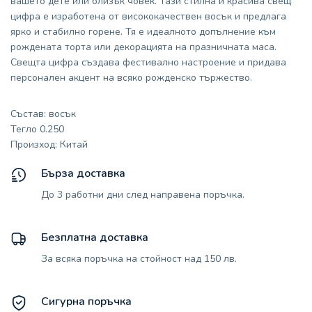
вашето дете или близък човек. Тази стилна и красива свещ
цифра е изработена от висококачествен восък и предлага
ярко и стабилно горене. Тя е идеалното допълнение към
рождената торта или декорацията на празничната маса.
Свещта цифра създава фестивално настроение и придава
персонален акцент на всяко рожденско тържество.
Състав: восък
Тегло 0.250
Произход: Китай
Бърза доставка
До 3 работни дни след направена поръчка.
Безплатна доставка
За всяка поръчка на стойност над 150 лв.
Сигурна поръчка