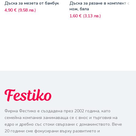
Дъска за мезета от бамбук
Дъска за рязане в комплект с
нож, бяла
4,90
€
(
9,58
лв.
)
1,60
€
(
3,13
лв.
)
Фирма Фестико е създадена през 2002 година, като
семейна компания занимаваща се с внос и търговия на
едро и дребно със стоки свързани с домакинството. Вече
20 години сме фокусирани върху развитието и