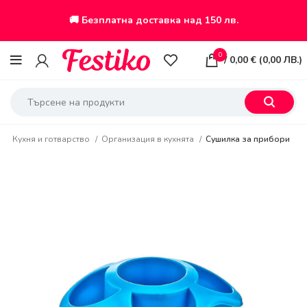
🚚 Безплатна доставка над 150 лв.
0
/
0,00
€
(
0,00
ЛВ.
)
о
Кухня и готварство
Организация в кухнята
Сушилка за прибори