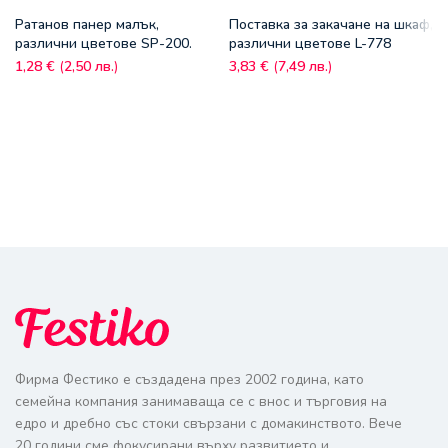
Ратанов панер малък,
Поставка за закачане на шкаф,
различни цветове SP-200.
различни цветове L-778
1,28
€
(
2,50
лв.
)
3,83
€
(
7,49
лв.
)
Фирма Фестико е създадена през 2002 година, като
семейна компания занимаваща се с внос и търговия на
едро и дребно със стоки свързани с домакинството. Вече
20 години сме фокусирани върху развитието и