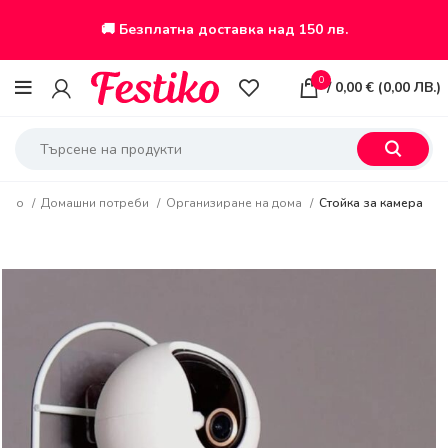
🚚 Безплатна доставка над 150 лв.
0
/
0,00
€
(
0,00
ЛВ.
)
чало
Домашни потреби
Организиране на дома
Стойка за камера