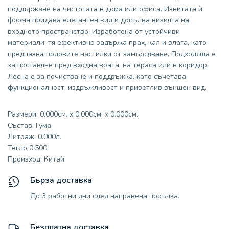
поддържане на чистотата в дома или офиса. Извитата ѝ
форма придава елегантен вид и допълва визията на
входното пространство. Изработена от устойчиви
материали, тя ефективно задържа прах, кал и влага, като
предпазва подовите настилки от замърсяване. Подходяща е
за поставяне пред входна врата, на тераса или в коридор.
Лесна е за почистване и поддръжка, като съчетава
функционалност, издръжливост и приветлив външен вид.
Размери: 0.000см. x 0.000см. x 0.000см.
Състав: Гума
Литраж: 0.000л.
Тегло 0.500
Произход: Китай
Бърза доставка
До 3 работни дни след направена поръчка.
Безплатна доставка