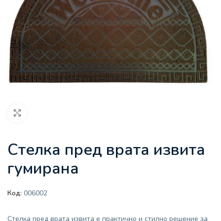
Увеличи
Стелка пред врата извита
гумирана
Код:
006002
Стелка пред врата извита е практично и стилно решение за