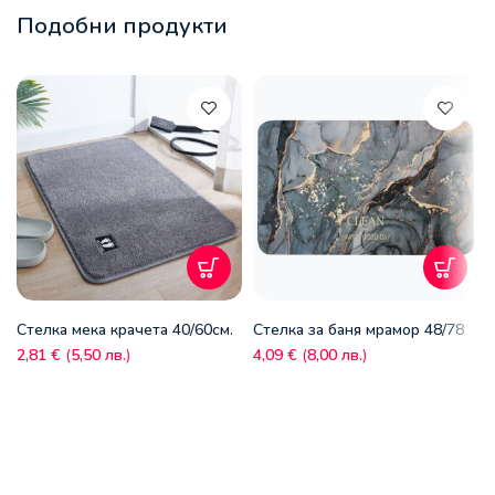
Подобни продукти
Стелка мека крачета 40/60см.
Стелка за баня мрамор 48/78
2,81
€
(
5,50
лв.
)
4,09
€
(
8,00
лв.
)