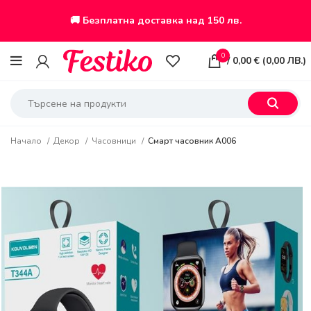
🚚 Безплатна доставка над 150 лв.
0
/
0,00
€
(
0,00
ЛВ.
)
Начало
Декор
Часовници
Смарт часовник A006