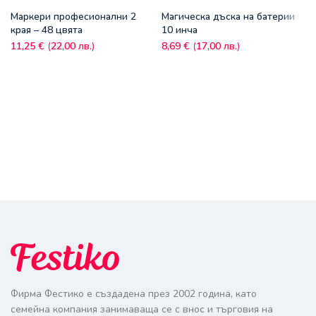
Маркери професионални 2
Магическа дъска на батерии
края – 48 цвята
10 инча
11,25
€
(
22,00
лв.
)
8,69
€
(
17,00
лв.
)
Фирма Фестико е създадена през 2002 година, като
семейна компания занимаваща се с внос и търговия на