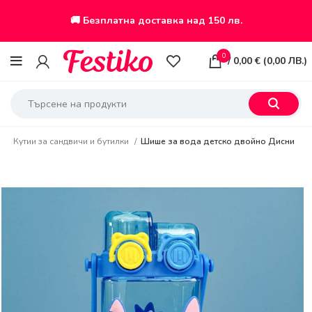
🚚 Безплатна доставка над 150 лв.
0
/
0,00
€
(
0,00
ЛВ.
)
я
Кутии за сандвичи и бутилки
Шише за вода детско двойно Дисни