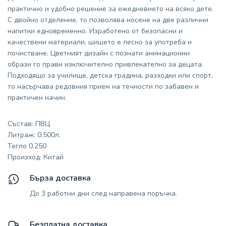
практично и удобно решение за ежедневието на всяко дете.
С двойно отделение, то позволява носене на две различни
напитки едновременно. Изработено от безопасни и
качествени материали, шишето е лесно за употреба и
почистване. Цветният дизайн с познати анимационни
образи го прави изключително привлекателно за децата.
Подходящо за училище, детска градина, разходки или спорт,
то насърчава редовния прием на течности по забавен и
практичен начин.
Състав: ПВЦ
Литраж: 0.500л.
Тегло 0.250
Произход: Китай
Бърза доставка
До 3 работни дни след направена поръчка.
Безплатна доставка