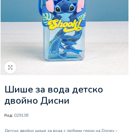
Увеличи
Шише за вода детско
двойно Дисни
Код:
029138
Детско двойно шише за вода с любими герои на Disney –