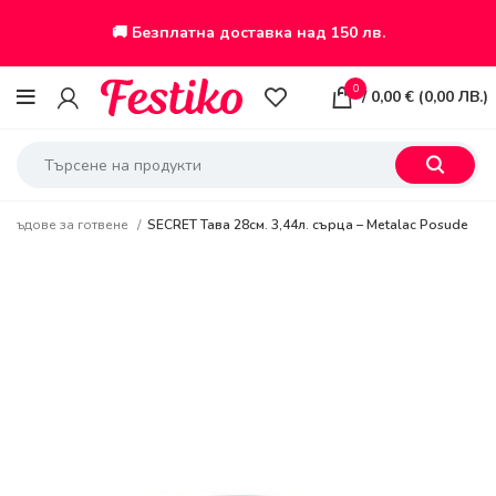
🚚 Безплатна доставка над 150 лв.
0
/
0,00
€
(
0,00
ЛВ.
)
Съдове за готвене
SECRET Тава 28см. 3,44л. сърца – Metalac Posude