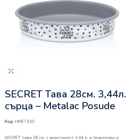
Увеличи
SECRET Тава 28см. 3,44л.
сърца – Metalac Posude
Код:
HMET430
SECRET тава 28 см. с вместимост 3,44 л. е практичен и