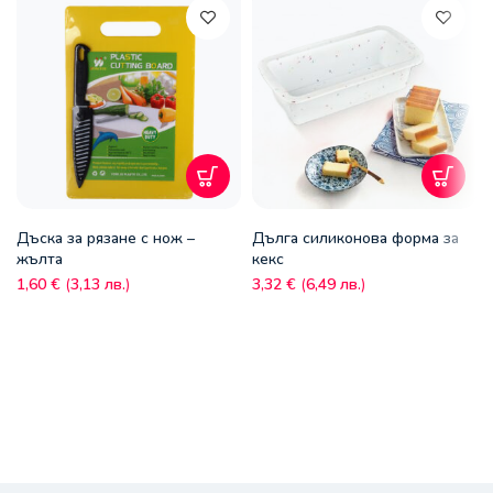
Дъска за рязане с нож –
Дълга силиконова форма за
жълта
кекс
1,60
€
(
3,13
лв.
)
3,32
€
(
6,49
лв.
)