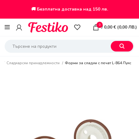
🚚 Безплатна доставка над 150 лв.
0
/
0,00
€
(
0,00
ЛВ.
)
во
Сладкарски принадлежности
Форми за сладки с печат L-864 Лукс