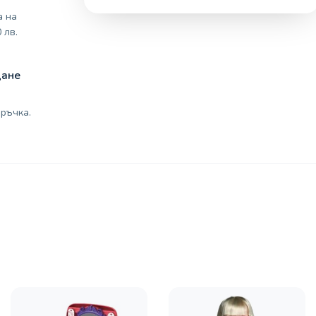
а на
 лв.
щане
ръчка.