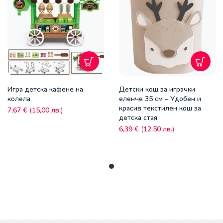
Игра детска кафене на
Детски кош за играчки
колела.
еленче 35 см – Удобен и
красив текстилен кош за
7,67
€
(
15,00
лв.
)
детска стая
6,39
€
(
12,50
лв.
)