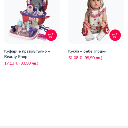
Куфарче правоъгълно –
Кукла – бебе ягодки
Beauty Shop
51,08
€
(
99,90
лв.
)
17,13
€
(
33,50
лв.
)