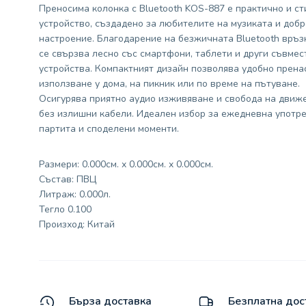
Преносима колонка с Bluetooth KOS-887 е практично и ст
устройство, създадено за любителите на музиката и добр
настроение. Благодарение на безжичната Bluetooth връзк
се свързва лесно със смартфони, таблети и други съвмес
устройства. Компактният дизайн позволява удобно прена
използване у дома, на пикник или по време на пътуване.
Осигурява приятно аудио изживяване и свобода на движ
без излишни кабели. Идеален избор за ежедневна употре
партита и споделени моменти.
Размери: 0.000см. x 0.000см. x 0.000см.
Състав: ПВЦ
Литраж: 0.000л.
Тегло 0.100
Произход: Китай
Бърза доставка
Безплатна дос