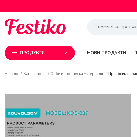
ПРОДУКТИ
НОВИ ПРОДУКТИ
Начало
Канцелария
Хоби и творчески материали
Преносима коло