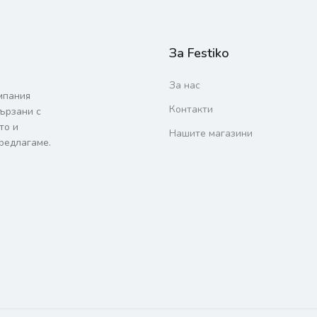
За Festiko
За нас
мпания
Контакти
вързани с
то и
Нашите магазини
редлагаме.