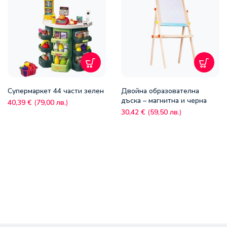
Супермаркет 44 части зелен
Двойна образователна
дъска – магнитна и черна
40,39
€
(
79,00
лв.
)
30,42
€
(
59,50
лв.
)