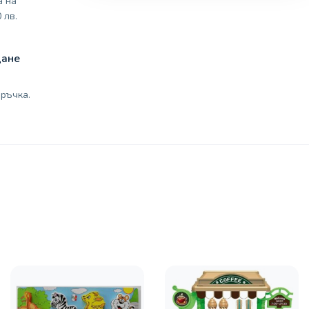
а на
 лв.
щане
ръчка.