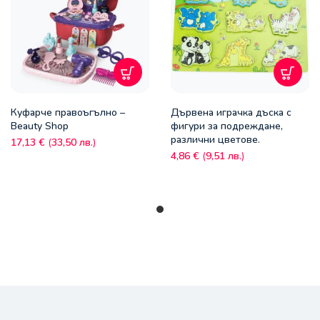
Куфарче правоъгълно –
Дървена играчка дъска с
Beauty Shop
фигури за подреждане,
различни цветове.
17,13
€
(
33,50
лв.
)
4,86
€
(
9,51
лв.
)