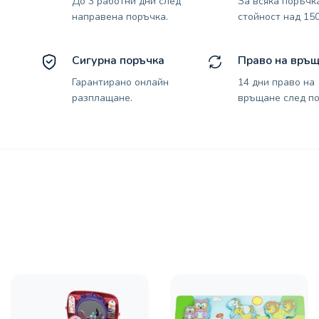
До 3 работни дни след
За всяка поръчк
направена поръчка.
стойност над 150
Сигурна поръчка
Право на връ
Гарантирано онлайн
14 дни право на
разплащане.
връщане след по