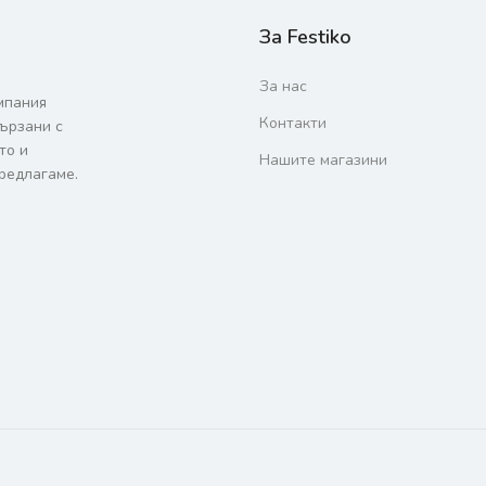
За Festiko
За нас
мпания
Контакти
вързани с
то и
Нашите магазини
редлагаме.