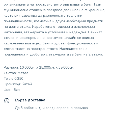
организацията на пространството във вашата баня. Тази
функционална етажерка предлага две нива на съхранение,
което ви позволява да разположите тоалетни
принадлежности, козметика и други необходими предмети
на двата етажа. Изработена от здрави и издръжливи
материали, етажерката е устойчива и надеждна. Нейният
стилен и същевременно практичен дизайн се вписва
хармонично във всяко баня и добавя функционалност и
елегантност на пространството. Насладете се на
подреденост и удобство с етажерката за баня на 2 етажа.
Размери: 10.000см. x 25.000см. x 35.000см.
Състав: Метал
Тегло 0.250
Произход: Китай
Цвят: Бял
Бърза доставка
До 3 работни дни след направена поръчка.