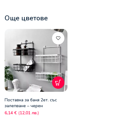
Още цветове
Поставка за баня 2ет. със
залепване – черен
6,14
€
(
12,01
лв.
)