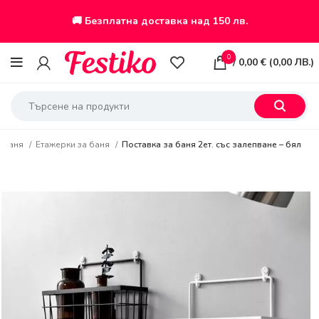
🚚 Безплатна доставка над 150 лв.
0
/
0,00
€
(
0,00
ЛВ.
)
Баня
Етажерки за баня
Поставка за баня 2ет. със залепване – бял