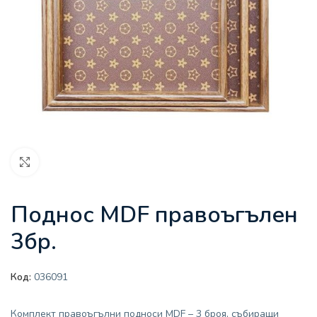
Увеличи
Поднос MDF правоъгълен
3бр.
Код:
036091
Комплект правоъгълни подноси MDF – 3 броя, събиращи