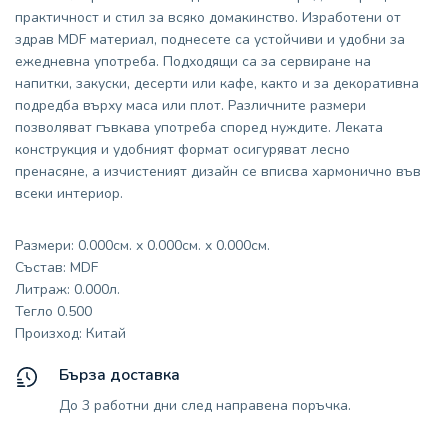
практичност и стил за всяко домакинство. Изработени от
здрав MDF материал, поднесете са устойчиви и удобни за
ежедневна употреба. Подходящи са за сервиране на
напитки, закуски, десерти или кафе, както и за декоративна
подредба върху маса или плот. Различните размери
позволяват гъвкава употреба според нуждите. Леката
конструкция и удобният формат осигуряват лесно
пренасяне, а изчистеният дизайн се вписва хармонично във
всеки интериор.
Размери: 0.000см. x 0.000см. x 0.000см.
Състав: MDF
Литраж: 0.000л.
Тегло 0.500
Произход: Китай
Бърза доставка
До 3 работни дни след направена поръчка.