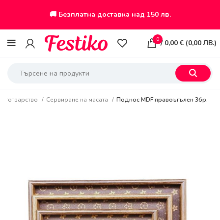
🚚 Безплатна доставка над 150 лв.
0
/
0,00
€
(
0,00
ЛВ.
)
 и готварство
Сервиране на масата
Поднос MDF правоъгълен 3бр.