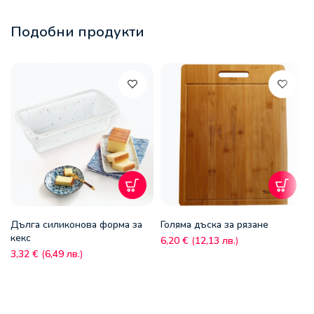
Подобни продукти
Дълга силиконова форма за
Голяма дъска за рязане
кекс
6,20
€
(
12,13
лв.
)
3,32
€
(
6,49
лв.
)