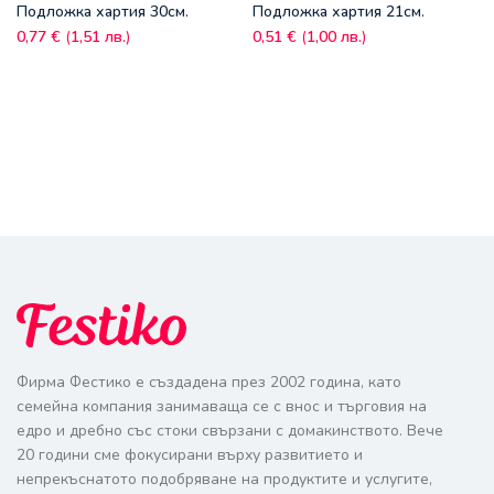
Подложка хартия 30см.
Подложка хартия 21см.
0,77
€
(
1,51
лв.
)
0,51
€
(
1,00
лв.
)
Фирма Фестико е създадена през 2002 година, като
семейна компания занимаваща се с внос и търговия на
едро и дребно със стоки свързани с домакинството. Вече
20 години сме фокусирани върху развитието и
непрекъснатото подобряване на продуктите и услугите,