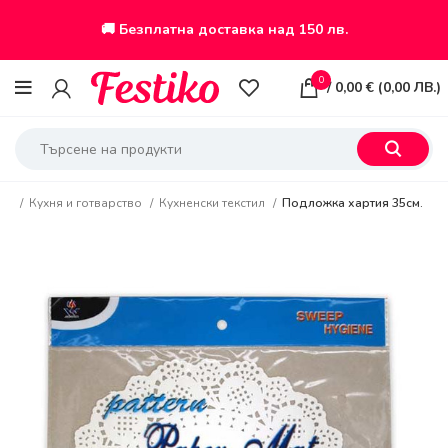
🚚 Безплатна доставка над 150 лв.
0
/
0,00
€
(
0,00
ЛВ.
)
ло
Кухня и готварство
Кухненски текстил
Подложка хартия 35см.