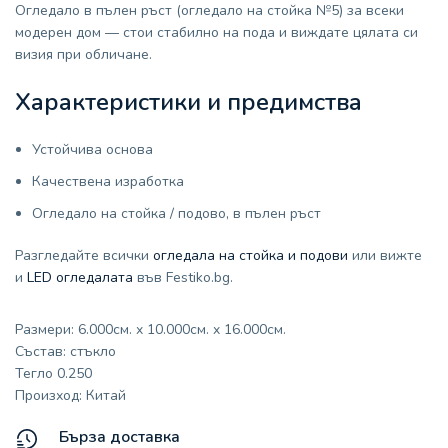
Огледало в пълен ръст (огледало на стойка №5) за всеки
модерен дом — стои стабилно на пода и виждате цялата си
визия при обличане.
Характеристики и предимства
Устойчива основа
Качествена изработка
Огледало на стойка / подово, в пълен ръст
Разгледайте всички
огледала на стойка и подови
или вижте
и
LED огледалата
във Festiko.bg.
Размери: 6.000см. x 10.000см. x 16.000см.
Състав: стъкло
Тегло 0.250
Произход: Китай
Бърза доставка