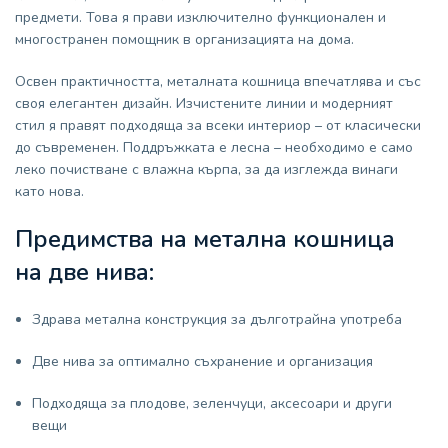
предмети. Това я прави изключително функционален и
многостранен помощник в организацията на дома.
Освен практичността, металната кошница впечатлява и със
своя елегантен дизайн. Изчистените линии и модерният
стил я правят подходяща за всеки интериор – от класически
до съвременен. Поддръжката е лесна – необходимо е само
леко почистване с влажна кърпа, за да изглежда винаги
като нова.
Предимства на
метална кошница
на две нива:
Здрава метална конструкция за дълготрайна употреба
Две нива за оптимално съхранение и организация
Подходяща за плодове, зеленчуци, аксесоари и други
вещи