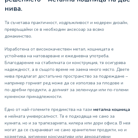
нива.
Тя съчетава практичност, издръжливост и модерен дизайн,
превръщайки се в необходим аксесоар за всяко
домакинство.
Изработена от висококачествен метал, кошницата е
устойчива на натоварване и ежедневна употреба.
Благодарение на стабилната си конструкция, тя осигурява
надеждност, а в същото време не заема много място. Двете
нива предлагат достатъчно пространство за подреждане –
например горният ред може да се използва за плодове и
по-дребни продукти, а долният за зеленчуци или по-големи
кухненски принадлежности.
Едно от най-големите предимства на тази
метална кошница
е нейната универсалност. Тя е подходяща не само за
кухнята, но и за трапезарията, килера или дори офиса. В нея
могат да се съхраняват не само хранителни продукти, но и
козметика, хигиенни консумативи или декоративни