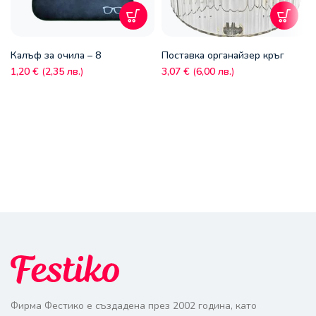
Калъф за очила – 8
Поставка органайзер кръг
1,20
€
(
2,35
лв.
)
3,07
€
(
6,00
лв.
)
Фирма Фестико е създадена през 2002 година, като