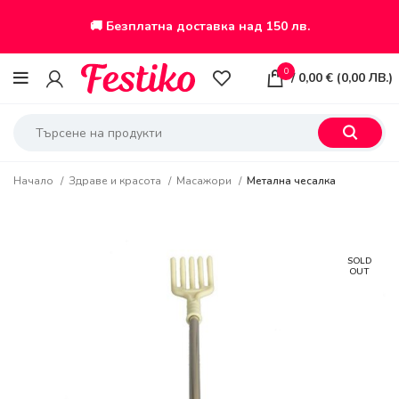
🚚 Безплатна доставка над 150 лв.
0
/
0,00
€
(
0,00
ЛВ.
)
Начало
Здраве и красота
Масажори
Метална чесалка
SOLD
OUT