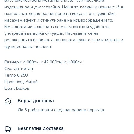
висококачествена метална сплав, тази чесалка е
издръжлива и дълготрайна. Нейните гладки и нежни зъбци
позволяват лесно разчесване на кожата, осигурявайки
масажен ефект и стимулиране на кръвообращението.
Металната чесалка за тяло е компактна и удобна за
употреба във всяка ситуация. Насладете се на
релаксацията и грижата за вашата кожа с тази изискана и
функционална чесалка.
Размери: 4.000см. x 42.000см. x 1.000см.
Състав: метал
Тегло 0.250
Произход: Китай
Цвят: Бежов
Бърза доставка
До 3 работни дни след направена поръчка.
Безплатна доставка