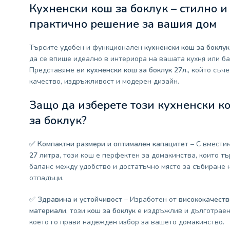
Кухненски кош за боклук
– стилно и
практично решение за вашия дом
Търсите удобен и функционален
кухненски кош за боклук
да се впише идеално в интериора на вашата кухня или ба
Представяме ви
кухненски кош за боклук 27л.
, който съч
качество, издръжливост и модерен дизайн.
Защо да изберете този кухненски к
за боклук?
✅
Компактни размери и оптимален капацитет
– С вместим
27 литра
, този кош е перфектен за домакинства, които тъ
баланс между удобство и достатъчно място за събиране 
отпадъци.
✅
Здравина и устойчивост
– Изработен от
висококачеств
материали
, този
кош за боклук
е издръжлив и дълготраен
което го прави надежден избор за вашето домакинство.