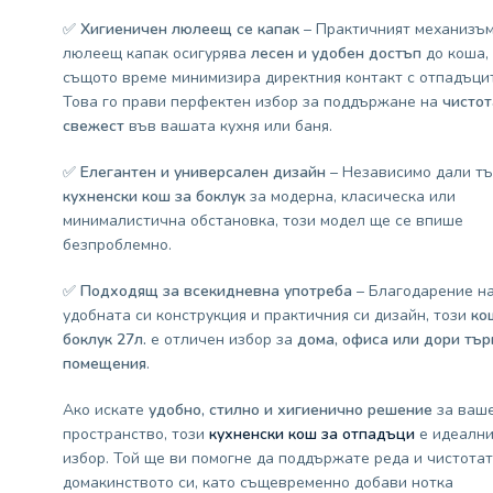
✅
Хигиеничен люлеещ се капак
– Практичният механизъм
люлеещ капак осигурява
лесен и удобен достъп
до коша, 
същото време минимизира директния контакт с отпадъцит
Това го прави перфектен избор за поддържане на
чистот
свежест
във вашата кухня или баня.
✅
Елегантен и универсален дизайн
– Независимо дали тъ
кухненски кош за боклук
за модерна, класическа или
минималистична обстановка, този модел ще се впише
безпроблемно.
✅
Подходящ за всекидневна употреба
– Благодарение н
удобната си конструкция и практичния си дизайн, този
ко
боклук 27л.
е отличен избор за
дома, офиса или дори тър
помещения
.
Ако искате
удобно, стилно и хигиенично решение
за ваш
пространство, този
кухненски кош за отпадъци
е идеални
избор. Той ще ви помогне да поддържате реда и чистотат
домакинството си, като същевременно добави нотка