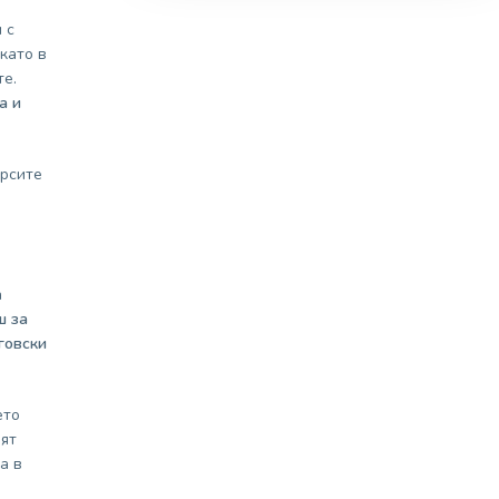
 с
като в
е.
а и
рсите
а
ш за
говски
ето
ят
а в