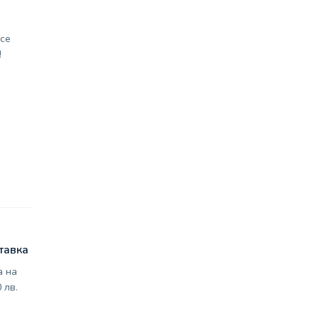
се
!
тавка
а на
 лв.