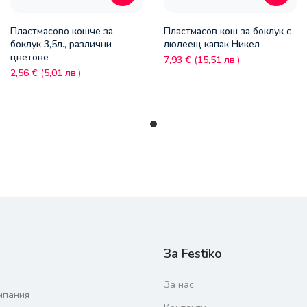
Пластмасово кошче за
Пластмасов кош за боклук с
боклук 3,5л., различни
люлеещ капак Никел
цветове
7,93
€
(
15,51
лв.
)
2,56
€
(
5,01
лв.
)
За Festiko
За нас
мпания