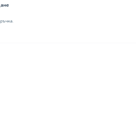
щане
ръчка.