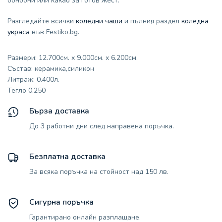
бонбони или какао за готов жест.
Разгледайте всички
коледни чаши
и пълния раздел
коледна
украса
във Festiko.bg.
Размери: 12.700см. x 9.000см. x 6.200см.
Състав: керамика,силикон
Литраж: 0.400л.
Тегло 0.250
Бърза доставка
До 3 работни дни след направена поръчка.
Безплатна доставка
За всяка поръчка на стойност над 150 лв.
Сигурна поръчка
Гарантирано онлайн разплащане.