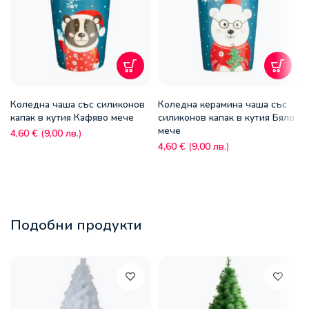
Коледна чаша със силиконов
Коледна керамина чаша със
капак в кутия Кафяво мече
силиконов капак в кутия Бяло
мече
4,60
€
(
9,00
лв.
)
4,60
€
(
9,00
лв.
)
Подобни продукти