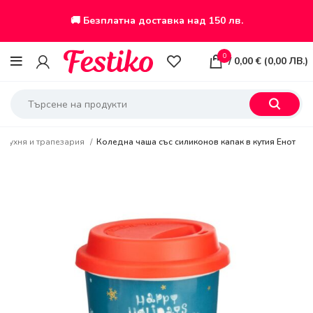
🚚 Безплатна доставка над 150 лв.
0
/
0,00
€
(
0,00
ЛВ.
)
 кухня и трапезария
Коледна чаша със силиконов капак в кутия Енот