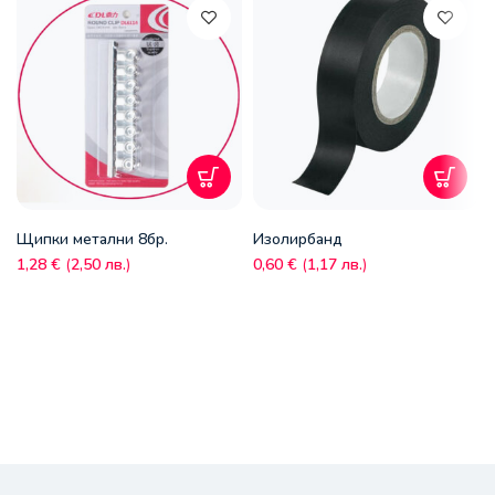
Щипки метални 8бр.
Изолирбанд
1,28
€
(
2,50
лв.
)
0,60
€
(
1,17
лв.
)