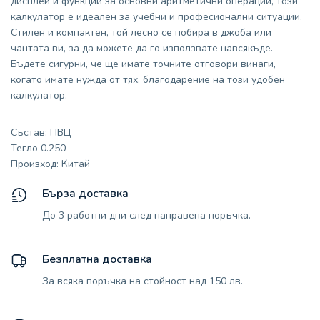
дисплей и функции за основни аритметични операции, този
калкулатор е идеален за учебни и професионални ситуации.
Стилен и компактен, той лесно се побира в джоба или
чантата ви, за да можете да го използвате навсякъде.
Бъдете сигурни, че ще имате точните отговори винаги,
когато имате нужда от тях, благодарение на този удобен
калкулатор.
Състав: ПВЦ
Тегло 0.250
Произход: Китай
Бърза доставка
До 3 работни дни след направена поръчка.
Безплатна доставка
За всяка поръчка на стойност над 150 лв.