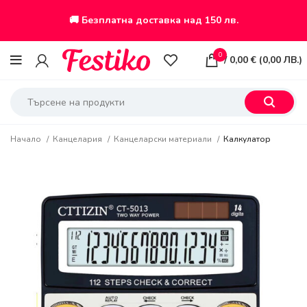
🚚 Безплатна доставка над 150 лв.
0
/
0,00
€
(
0,00
ЛВ.
)
Начало
Канцелария
Канцеларски материали
Калкулатор