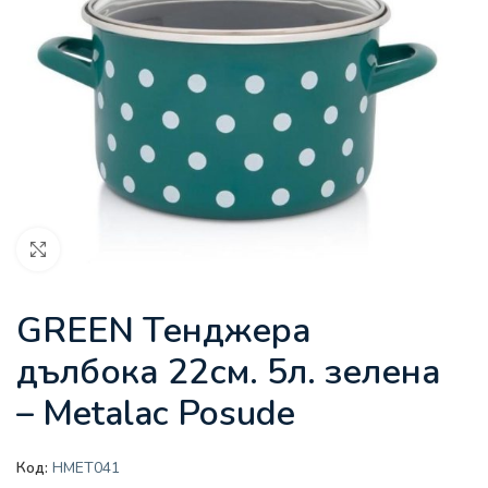
Увеличи
GREEN Тенджера
дълбока 22см. 5л. зелена
– Metalac Posude
Код:
HMET041