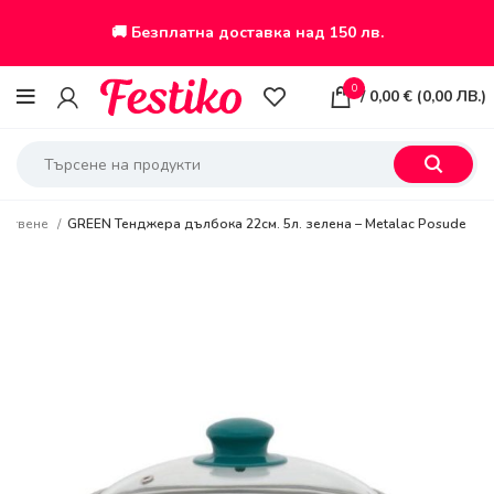
🚚 Безплатна доставка над 150 лв.
0
/
0,00
€
(
0,00
ЛВ.
)
 готвене
GREEN Тенджера дълбока 22см. 5л. зелена – Metalac Posude