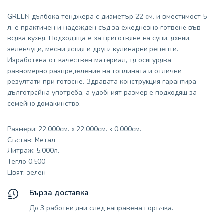
GREEN дълбока тенджера с диаметър 22 см. и вместимост 5
л. е практичен и надежден съд за ежедневно готвене във
всяка кухня. Подходяща е за приготвяне на супи, яхнии,
зеленчуци, месни ястия и други кулинарни рецепти.
Изработена от качествен материал, тя осигурява
равномерно разпределение на топлината и отлични
резултати при готвене. Здравата конструкция гарантира
дълготрайна употреба, а удобният размер е подходящ за
семейно домакинство.
Размери: 22.000см. x 22.000см. x 0.000см.
Състав: Метал
Литраж: 5.000л.
Тегло 0.500
Цвят: зелен
Бърза доставка
До 3 работни дни след направена поръчка.