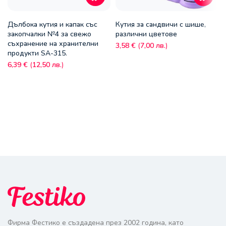
Дълбока кутия и капак със
Кутия за сандвичи с шише,
закопчалки №4 за свежо
различни цветове
съхранение на хранителни
3,58
€
(
7,00
лв.
)
продукти SA-315.
6,39
€
(
12,50
лв.
)
Фирма Фестико е създадена през 2002 година, като