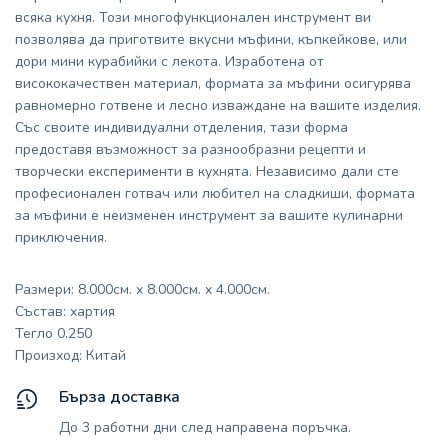
всяка кухня. Този многофункционален инструмент ви
позволява да приготвите вкусни мъфини, къпкейкове, или
дори мини курабийки с лекота. Изработена от
висококачествен материал, формата за мъфини осигурява
равномерно готвене и лесно изваждане на вашите изделия.
Със своите индивидуални отделения, тази форма
предоставя възможност за разнообразни рецепти и
творчески експерименти в кухнята. Независимо дали сте
професионален готвач или любител на сладкиши, формата
за мъфини е неизменен инструмент за вашите кулинарни
приключения.
Размери: 8.000см. x 8.000см. x 4.000см.
Състав: хартия
Тегло 0.250
Произход: Китай
Бърза доставка
До 3 работни дни след направена поръчка.