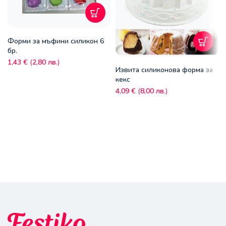
Форми за мъфини силикон 6
бр.
1,43
€
(
2,80
лв.
)
Извита силиконова форма за
кекс
4,09
€
(
8,00
лв.
)