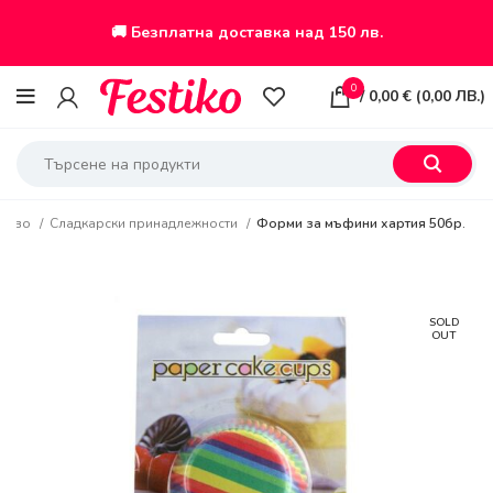
🚚 Безплатна доставка над 150 лв.
0
/
0,00
€
(
0,00
ЛВ.
)
рство
Сладкарски принадлежности
Форми за мъфини хартия 50бр.
SOLD
OUT