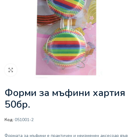
Увеличи
Форми за мъфини хартия
50бр.
Код:
051001-2
Формата за мъфини е практичен и неизменен аксесоар във