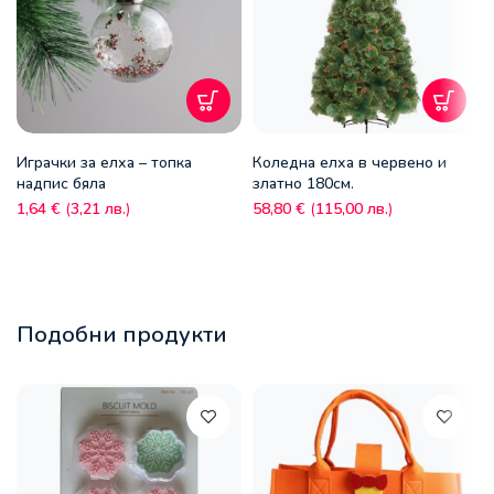
Играчки за елха – топка
Коледна елха в червено и
надпис бяла
златно 180см.
1,64
€
(
3,21
лв.
)
58,80
€
(
115,00
лв.
)
Подобни продукти