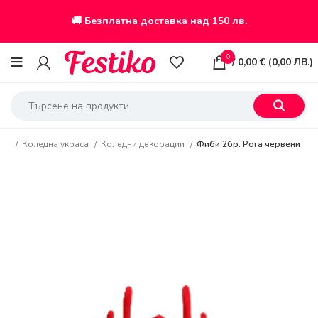
🚚 Безплатна доставка над 150 лв.
0
/
0,00
€
(
0,00
ЛВ.
)
ало
Коледна украса
Коледни декорации
Фиби 2бр. Рога червени